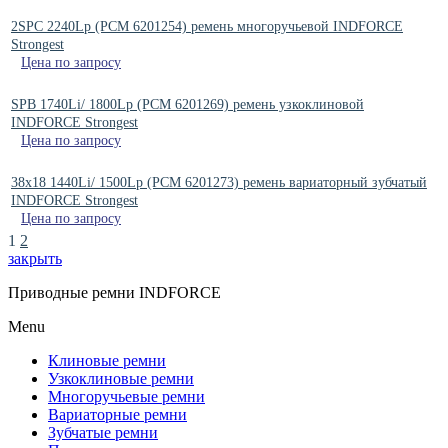
2SPC 2240Lp (РСМ 6201254) ремень многоручьевой INDFORCE
Strongest
Цена по запросу
SPB 1740Li/ 1800Lp (PCM 6201269) ремень узкоклиновой
INDFORCE Strongest
Цена по запросу
38x18 1440Li/ 1500Lp (PCM 6201273) ремень вариаторный зубчатый
INDFORCE Strongest
Цена по запросу
1
2
закрыть
Приводные ремни INDFORCE
Menu
Клиновые ремни
Узкоклиновые ремни
Многоручьевые ремни
Вариаторные ремни
Зубчатые ремни