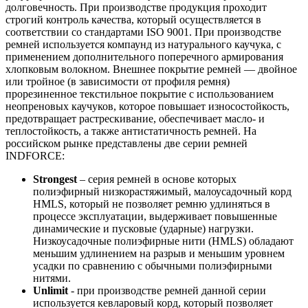
долговечность. При производстве продукция проходит
строгий контроль качества, который осуществляется в
соответствии со стандартами ISO 9001. При производстве
ремней используется компаунд из натурального каучука, с
применением дополнительного поперечного армирования
хлопковым волокном. Внешнее покрытие ремней — двойное
или тройное (в зависимости от профиля ремня)
прорезиненное текстильное покрытие с использованием
неопреновых каучуков, которое повышает износостойкость,
предотвращает растрескивание, обеспечивает масло- и
теплостойкость, а также антистатичность ремней. На
российском рынке представлены две серии ремней
INDFORCE:
Strongest
– серия ремней в основе которых
полиэфирный низкорастяжимый, малоусадочный корд
HMLS, который не позволяет ремню удлиняться в
процессе эксплуатации, выдерживает повышенные
динамические и пусковые (ударные) нагрузки.
Низкоусадочные полиэфирные нити (HMLS) обладают
меньшим удлинением на разрыв и меньшим уровнем
усадки по сравнению с обычными полиэфирными
нитями.
Unlimit
- при производстве ремней данной серии
используется кевларовый корд, который позволяет