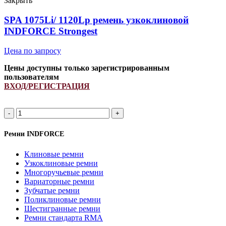
Закрыть
Strongest
quantity
SPA 1075Li/ 1120Lp ремень узкоклиновой
INDFORCE Strongest
Цена по запросу
Цены доступны только зарегистрированным
пользователям
ВХОД/РЕГИСТРАЦИЯ
SPA
1075Li/
1120Lp
Ремни INDFORCE
ремень
узкоклиновой
Клиновые ремни
INDFORCE
Узкоклиновые ремни
Strongest
Многоручьевые ремни
quantity
Вариаторные ремни
Зубчатые ремни
Поликлиновые ремни
Шестигранные ремни
Ремни стандарта RMA