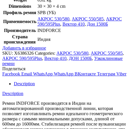
Dimensions
30 × 30 × 4 cm
Профиль ремня
SPB (УБ)
АКРОС 530/580
,
АКРОС 550/585
,
АКРОС
Применяемость
590/595Plus
,
Вектор 410
,
Дон 1500Б
Производитель
INDFORCE
Страна
Индия
происхождения
Добавить в избранное
SKU:
X6386326
Categories:
АКРОС 530/580
,
АКРОС 550/585
,
АКРОС 590/595Plus
,
Вектор 410
,
ДОН 1500Б
,
Узкоклиновые
ремни
Поделиться
Facebook
Email
WhatsApp
WhatsApp
ВКонтакте
Телеграм
Viber
Description
Description
Ремни INDFORCE производятся в Индии на
автоматизированной производственной линии, которая
позволяет изготавливать ремни идеального геометрического
размера с самыми минимальными допусками, длиной от
600мм до 16000мм. Стабилизация ремней после вулканизации