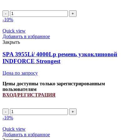
SPA
1755Li/
-10%
1800Lp
ремень
Quick view
узкоклиновой
Добавить в избранное
INDFORCE
Закрыть
Strongest
quantity
SPA 3955Li/ 4000Lp ремень узкоклиновой
INDFORCE Strongest
Цена по запросу
Цены доступны только зарегистрированным
пользователям
ВХОД/РЕГИСТРАЦИЯ
SPA
3955Li/
-10%
4000Lp
ремень
Quick view
узкоклиновой
Добавить в избранное
INDFORCE