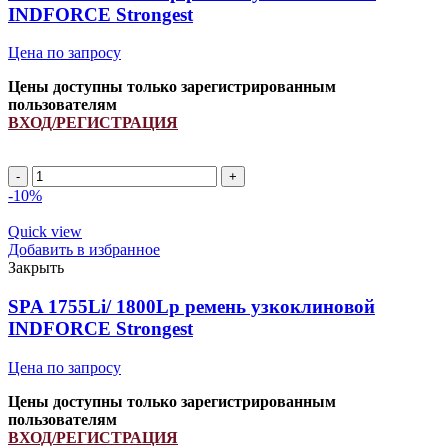
INDFORCE Strongest
Цена по запросу
Цены доступны только зарегистрированным
пользователям
ВХОД/РЕГИСТРАЦИЯ
SPB
1440Li/
-10%
1500Lp
ремень
Quick view
узкоклиновой
Добавить в избранное
INDFORCE
Закрыть
Strongest
quantity
SPA 1755Li/ 1800Lp ремень узкоклиновой
INDFORCE Strongest
Цена по запросу
Цены доступны только зарегистрированным
пользователям
ВХОД/РЕГИСТРАЦИЯ