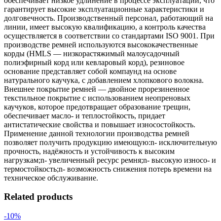
обеспечивает низкое удлинение в процессе эксплуатации, что
гарантирует высокие эксплуатационные характеристики и
долговечность. Производственный персонал, работающий на
линии, имеет высокую квалификацию, а контроль качества
осуществляется в соответствии со стандартами ISO 9001. При
производстве ремней используются высококачественные
корды (HMLS — низкорастяжимый малоусадочный
полиэфирный корд или кевларовый корд), резиновое
основание представляет собой компаунд на основе
натурального каучука, с добавлением хлопкового волокна.
Внешнее покрытие ремней — двойное прорезиненное
текстильное покрытие с использованием неопреновых
каучуков, которое предотвращает образование трещин,
обеспечивает масло- и теплостойкость, придает
антистатические свойства и повышает износостойкость.
Применение данной технологии производства ремней
позволяет получить продукцию имеющую:n- исключительную
прочность, надёжность и устойчивость к высоким
нагрузкам;n- увеличенный ресурс ремня;n- высокую износо- и
термостойкость;n- возможность снижения потерь времени на
техническое обслуживание.
Related products
-10%