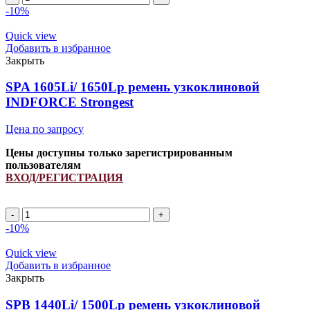
621903.1/
-10%
621903.0
INDFORCE
Quick view
quantity
Добавить в избранное
Закрыть
SPA 1605Li/ 1650Lp ремень узкоклиновой
INDFORCE Strongest
Цена по запросу
Цены доступны только зарегистрированным
пользователям
ВХОД/РЕГИСТРАЦИЯ
SPA
1605Li/
-10%
1650Lp
ремень
Quick view
узкоклиновой
Добавить в избранное
INDFORCE
Закрыть
Strongest
quantity
SPB 1440Li/ 1500Lp ремень узкоклиновой