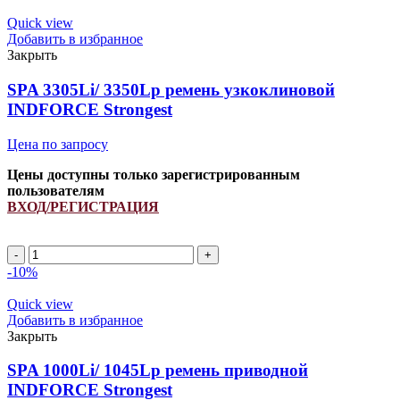
Quick view
Добавить в избранное
Закрыть
SPA 3305Li/ 3350Lp ремень узкоклиновой
INDFORCE Strongest
Цена по запросу
Цены доступны только зарегистрированным
пользователям
ВХОД/РЕГИСТРАЦИЯ
SPA
3305Li/
-10%
3350Lp
ремень
Quick view
узкоклиновой
Добавить в избранное
INDFORCE
Закрыть
Strongest
quantity
SPA 1000Li/ 1045Lp ремень приводной
INDFORCE Strongest