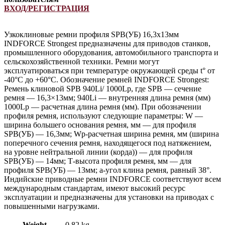
ВХОД/РЕГИСТРАЦИЯ
Узкоклиновые ремни профиля SPB(УБ) 16,3х13мм
INDFORCE Strongest предназначены для приводов станков,
промышленного оборудования, автомобильного транспорта и
сельскохозяйственной техники. Ремни могут
эксплуатироваться при температуре окружающей среды t° от
-40°С до +60°С. Обозначение ремней INDFORCE Strongest:
Ремень клиновой SPB 940Li/ 1000Lp, где SPB — сечение
ремня — 16,3×13мм; 940Li — внутренняя длина ремня (мм)
1000Lp — расчетная длина ремня (мм). При обозначении
профиля ремня, используют следующие параметры: W —
ширина большего основания ремня, мм — для профиля
SPB(УБ) — 16,3мм; Wp-расчетная ширина ремня, мм (ширина
поперечного сечения ремня, находящегося под натяжением,
на уровне нейтральной линии (корда)) — для профиля
SPB(УБ) — 14мм; Т-высота профиля ремня, мм — для
профиля SPB(УБ) — 13мм; a-угол клина ремня, равный 38°.
Индийские приводные ремни INDFORCE соответствуют всем
международным стандартам, имеют высокий ресурс
эксплуатации и предназначены для установки на приводах с
повышенными нагрузками.
Weight
0,82 kg