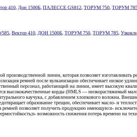
тор 410
,
Дон 1500Б
,
ПАЛЕССЕ GS812
,
ТОРУМ 750
,
ТОРУМ 78
/585
,
Вектор 410
,
ДОН 1500Б
,
ТОРУМ 750
,
ТОРУМ 785
,
Узкокл
 производственной линии, которая позволяет изготавливать ре
изация ремней после вулканизации обеспечивает низкое удлине
твенный персонал, работающий на линии, имеет высокую квалиф
уются высококачественные корды (HMLS — низкорастяжимый мал
натурального каучука, с добавлением хлопкового волокна. Внеш
дотвращает образование трещин, обеспечивает масло- и теплост
а ремней позволяет получить продукцию имеющую:n- исключите
термостойкость;n- возможность снижения потерь времени на тех