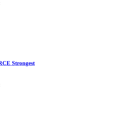
м
CE Strongest
м