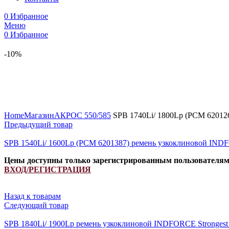
0
Избранное
Меню
0
Избранное
-10%
Увеличить
Home
Магазин
АКРОС 550/585
SPB 1740Li/ 1800Lp (PCM 62012
Предыдущий товар
SPB 1540Li/ 1600Lp (РСМ 6201387) ремень узкоклиновой IND
Цены доступны только зарегистрированным пользователя
ВХОД/РЕГИСТРАЦИЯ
Назад к товарам
Следующий товар
SPB 1840Li/ 1900Lp ремень узкоклиновой INDFORCE Stronges