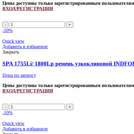
Цены доступны только зарегистрированным пользователя
ВХОД/РЕГИСТРАЦИЯ
SPA
905Li/
-10%
950Lp
ремень
Quick view
клиновой
Добавить в избранное
INDFORCE
Закрыть
Strongest
quantity
SPA 1755Li/ 1800Lp ремень узкоклиновой INDFOR
Цена по запросу
Цены доступны только зарегистрированным пользователя
ВХОД/РЕГИСТРАЦИЯ
SPA
1755Li/
-10%
1800Lp
ремень
Quick view
узкоклиновой
Добавить в избранное
INDFORCE