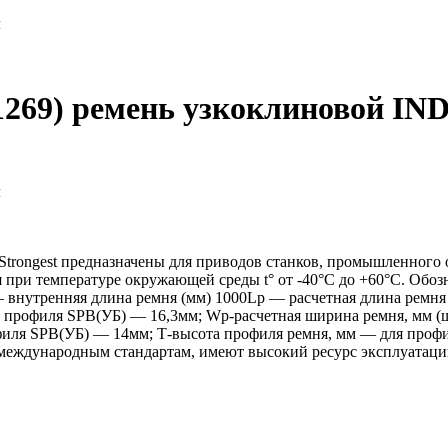
м
1269) ремень узкоклиновой IN
м
ongest предназначены для приводов станков, промышленного о
я при температуре окружающей среды t° от -40°С до +60°С. Об
— внутренняя длина ремня (мм) 1000Lp — расчетная длина ремн
профиля SPB(УБ) — 16,3мм; Wp-расчетная ширина ремня, мм (ш
филя SPB(УБ) — 14мм; Т-высота профиля ремня, мм — для профи
ждународным стандартам, имеют высокий ресурс эксплуатации