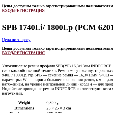
Цены доступны только зарегистрированным пользователя
ВХОД/РЕГИСТРАЦИЯ
SPB 1740Li/ 1800Lp (PCM 620
Цена по запросу
Цены доступны только зарегистрированным пользователя
ВХОД/РЕГИСТРАЦИЯ
Узкоклиновые ремни профиля SPB(УБ) 16,3х13мм INDFORCE Str
сельскохозяйственной техники. Ремни могут эксплуатироватьс
940Li/ 1000Lp, где SPB — сечение ремня — 16,3×13мм; 940Li 
параметры: W — ширина большего основания ремня, мм — для 
натяжением, на уровне нейтральной линии (корда)) — для про
Индийские приводные ремни INDFORCE соответствуют всем ме
нагрузками.
Weight
0,39 kg
Dimensions
25 × 25 × 3 cm