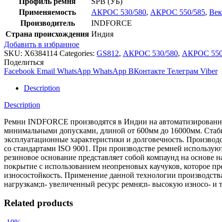
Профиль ремня
SPB (УБ)
Применяемость
АКРОС 530/580
,
АКРОС 550/585
,
Век
Производитель
INDFORCE
Страна происхождения
Индия
Добавить в избранное
SKU:
X6384114
Categories:
GS812
,
АКРОС 530/580
,
АКРОС 550
Поделиться
Facebook
Email
WhatsApp
WhatsApp
ВКонтакте
Телеграм
Viber
Description
Description
Ремни INDFORCE производятся в Индии на автоматизированной
минимальными допусками, длиной от 600мм до 16000мм. Стабил
эксплуатационные характеристики и долговечность. Производс
со стандартами ISO 9001. При производстве ремней использ
резиновое основание представляет собой компаунд на основе 
покрытие с использованием неопреновых каучуков, которое пре
износостойкость. Применение данной технологии производств
нагрузкам;n- увеличенный ресурс ремня;n- высокую износо- и 
Related products