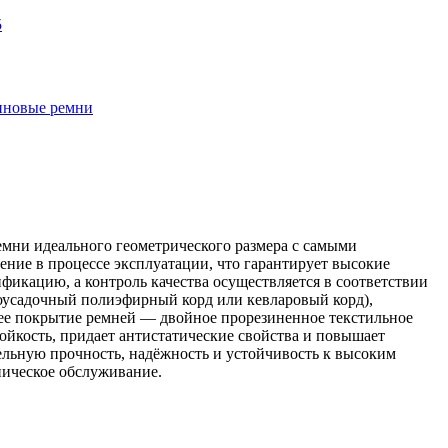
5
иновые ремни
мни идеального геометрического размера с самыми
ние в процессе эксплуатации, что гарантирует высокие
икацию, а контроль качества осуществляется в соответствии
оусадочный полиэфирный корд или кевларовый корд),
нее покрытие ремней — двойное прорезиненное текстильное
ойкость, придает антистатические свойства и повышает
льную прочность, надёжность и устойчивость к высоким
ническое обслуживание.