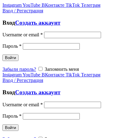
Instagram
YouTube
ВКонтакте
TikTok
Телеграм
Вход / Регистрация
Вход
Создать аккаунт
Username or email
*
Пароль
*
Войти
Забыли пароль?
Запомнить меня
Instagram
YouTube
ВКонтакте
TikTok
Телеграм
Вход / Регистрация
Вход
Создать аккаунт
Username or email
*
Пароль
*
Войти