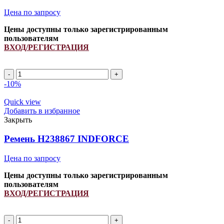
Цена по запросу
Цены доступны только зарегистрированным
пользователям
ВХОД/РЕГИСТРАЦИЯ
A
1015Li/
-10%
1045Lp
ремень
Quick view
клиновой
Добавить в избранное
INDFORCE
Закрыть
Strongest
quantity
Ремень H238867 INDFORCE
Цена по запросу
Цены доступны только зарегистрированным
пользователям
ВХОД/РЕГИСТРАЦИЯ
Ремень