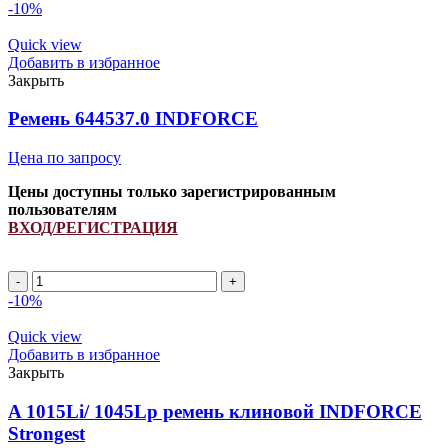
1870Li/
-10%
1900Lp
ремень
Quick view
клиновой
Добавить в избранное
INDFORCE
Закрыть
Strongest
quantity
Ремень 644537.0 INDFORCE
Цена по запросу
Цены доступны только зарегистрированным
пользователям
ВХОД/РЕГИСТРАЦИЯ
Ремень
644537.0
-10%
INDFORCE
quantity
Quick view
Добавить в избранное
Закрыть
A 1015Li/ 1045Lp ремень клиновой INDFORCE
Strongest