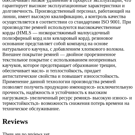
обеспечивает низкое удлинение в процессе эксплуатации, что
гарантирует высокие эксплуатационные характеристики и
долговечность. Производственный персонал, работающий на
линии, имеет высокую квалификацию, а контроль качества
осуществляется в соответствии со стандартами ISO 9001. При
производстве ремней используются высококачественные
корды (HMLS — низкорастяжимый малоусадочный
полиэфирный корд или кевларовый корд), резиновое
основание представляет собой компаунд на основе
натурального каучука, с добавлением хлопкового волокна.
Внешнее покрытие ремней — двойное прорезиненное
текстильное покрытие с использованием неопреновых
каучуков, которое предотвращает образование трещин,
обеспечивает масло- и теплостойкость, придает
антистатические свойства и повышает износостойкость.
Применение данной технологии производства ремней
позволяет получить продукцию имеющую:n- исключительную
прочность, надёжность и устойчивость к высоким
нагрузкам;n- увеличенный ресурс ремня;n- высокую износо- и
термостойкость;n- возможность снижения потерь времени на
техническое обслуживание.
Reviews
There are no reviews yet.