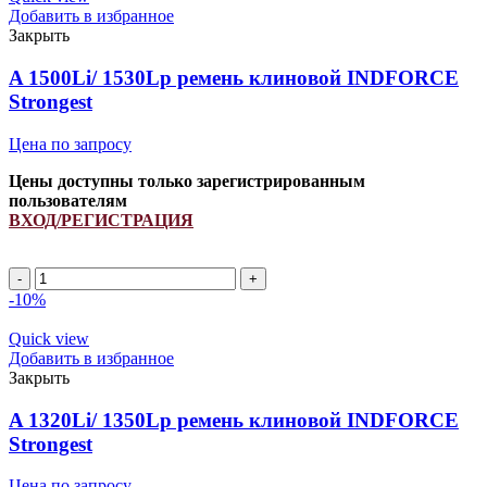
клиновой
Добавить в избранное
INDFORCE
Закрыть
Strongest
quantity
A 1500Li/ 1530Lp ремень клиновой INDFORCE
Strongest
Цена по запросу
Цены доступны только зарегистрированным
пользователям
ВХОД/РЕГИСТРАЦИЯ
A
1500Li/
-10%
1530Lp
ремень
Quick view
клиновой
Добавить в избранное
INDFORCE
Закрыть
Strongest
quantity
A 1320Li/ 1350Lp ремень клиновой INDFORCE
Strongest
Цена по запросу