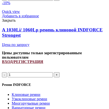
H238867
-10%
INDFORCE
quantity
Quick view
Добавить в избранное
Закрыть
A 1030Li/ 1060Lp ремень клиновой INDFORCE
Strongest
Цена по запросу
Цены доступны только зарегистрированным
пользователям
ВХОД/РЕГИСТРАЦИЯ
A
1030Li/
1060Lp
Ремни INDFORCE
ремень
клиновой
Клиновые ремни
INDFORCE
Узкоклиновые ремни
Strongest
Многоручьевые ремни
quantity
Вариаторные ремни