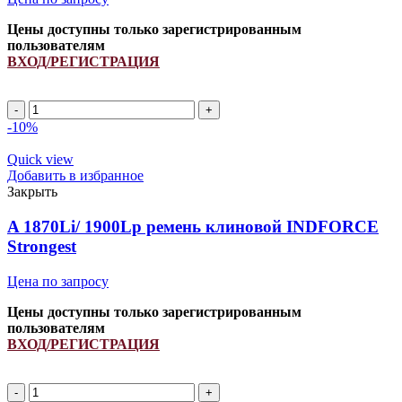
Цены доступны только зарегистрированным
пользователям
ВХОД/РЕГИСТРАЦИЯ
A
1320Li/
-10%
1350Lp
ремень
Quick view
клиновой
Добавить в избранное
INDFORCE
Закрыть
Strongest
quantity
A 1870Li/ 1900Lp ремень клиновой INDFORCE
Strongest
Цена по запросу
Цены доступны только зарегистрированным
пользователям
ВХОД/РЕГИСТРАЦИЯ
A