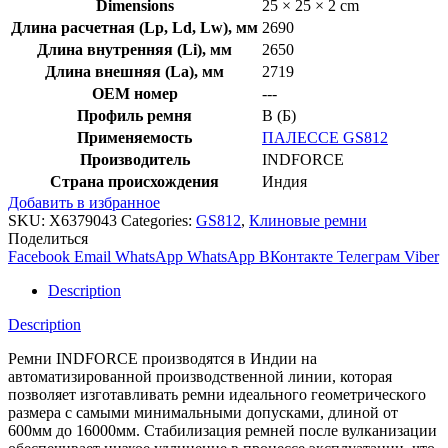
Dimensions
25 × 25 × 2 cm
Длина расчетная (Lp, Ld, Lw), мм
2690
Длина внутренняя (Li), мм
2650
Длина внешняя (La), мм
2719
OEM номер
---
Профиль ремня
B (Б)
Применяемость
ПАЛЕССЕ GS812
Производитель
INDFORCE
Страна происхождения
Индия
Добавить в избранное
SKU:
X6379043
Categories:
GS812
,
Клиновые ремни
Поделиться
Facebook
Email
WhatsApp
WhatsApp
ВКонтакте
Телеграм
Viber
Description
Description
Ремни INDFORCE производятся в Индии на
автоматизированной производственной линии, которая
позволяет изготавливать ремни идеального геометрического
размера с самыми минимальными допусками, длиной от
600мм до 16000мм. Стабилизация ремней после вулканизации