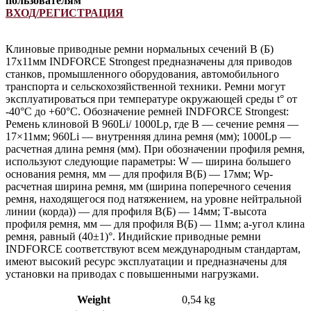
пользователям
ВХОД/РЕГИСТРАЦИЯ
Клиновые приводные ремни нормальных сечений B (Б)
17х11мм INDFORCE Strongest предназначены для приводов
станков, промышленного оборудования, автомобильного
транспорта и сельскохозяйственной техники. Ремни могут
эксплуатироваться при температуре окружающей среды t° от
-40°С до +60°С. Обозначение ремней INDFORCE Strongest:
Ремень клиновой B 960Li/ 1000Lp, где B — сечение ремня —
17×11мм; 960Li — внутренняя длина ремня (мм); 1000Lp —
расчетная длина ремня (мм). При обозначении профиля ремня,
используют следующие параметры: W — ширина большего
основания ремня, мм — для профиля B(Б) — 17мм; Wp-
расчетная ширина ремня, мм (ширина поперечного сечения
ремня, находящегося под натяжением, на уровне нейтральной
линии (корда)) — для профиля B(Б) — 14мм; Т-высота
профиля ремня, мм — для профиля B(Б) — 11мм; a-угол клина
ремня, равный (40±1)°. Индийские приводные ремни
INDFORCE соответствуют всем международным стандартам,
имеют высокий ресурс эксплуатации и предназначены для
установки на приводах с повышенными нагрузками.
Weight
0,54 kg