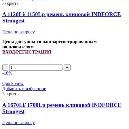
INDFORCE
Закрыть
Strongest
quantity
A 1120Li/ 1150Lp ремень клиновой INDFORCE
Strongest
Цена по запросу
Цены доступны только зарегистрированным
пользователям
ВХОД/РЕГИСТРАЦИЯ
A
1120Li/
-10%
1150Lp
ремень
Quick view
клиновой
Добавить в избранное
INDFORCE
Закрыть
Strongest
quantity
A 1670Li/ 1700Lp ремень клиновой INDFORCE
Strongest
Цена по запросу