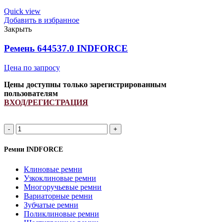
N128930/
N15202/
Quick view
274339M91/
Добавить в избранное
843008M1
Закрыть
INDFORCE
quantity
Ремень 644537.0 INDFORCE
Цена по запросу
Цены доступны только зарегистрированным
пользователям
ВХОД/РЕГИСТРАЦИЯ
Ремень
644537.0
INDFORCE
Ремни INDFORCE
quantity
Клиновые ремни
Узкоклиновые ремни
Многоручьевые ремни
Вариаторные ремни
Зубчатые ремни
Поликлиновые ремни