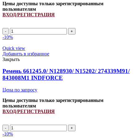
Цены доступны только зарегистрированным
пользователям
ВХОД/РЕГИСТРАЦИЯ
A
1670Li/
-10%
1700Lp
ремень
Quick view
клиновой
Добавить в избранное
INDFORCE
Закрыть
Strongest
quantity
Ремень 661245.0/ N128930/ N15202/ 274339M91/
843008M1 INDFORCE
Цена по запросу
Цены доступны только зарегистрированным
пользователям
ВХОД/РЕГИСТРАЦИЯ
Ремень
661245.0/
-10%