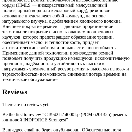
корды (HMLS — низкорастяжимый малоусадочный
полиэфирный корд или кевларовый корд), резиновое
основание представляет собой компаунд на основе
натурального каучука, с добавлением хлопкового волокна.
Внешнее покрытие ремней — двойное прорезиненное
текстильное покрытие с использованием неопреновых
каучуков, которое предотвращает образование трещин,
обеспечивает масло- и теплостойкость, придает
антистатические свойства и повышает износостойкость.
Применение данной технологии производства ремней
позволяет получить продукцию имеющую:n- исключительную
прочность, надёжность и устойчивость к высоким
нагрузкам;n- увеличенный ресурс ремня;n- высокую износо- и
термостойкость;n- возможность снижения потерь времени на
техническое обслуживание.
Reviews
There are no reviews yet.
Be the first to review “C 3942Li/ 4000Lp (РСМ 6201325) ремень
клиновой INDFORCE Strongest”
Ваш адрес email не будет опубликован.
Обязательные поля