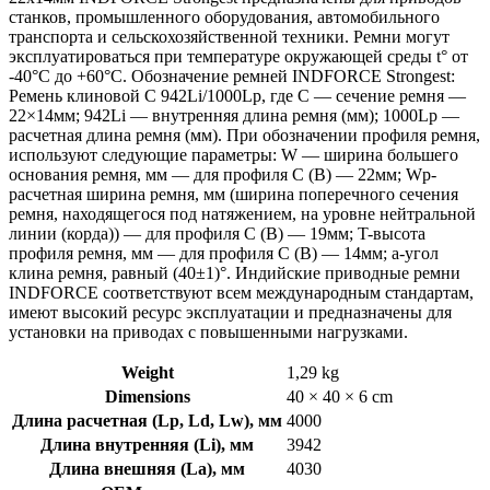
станков, промышленного оборудования, автомобильного
транспорта и сельскохозяйственной техники. Ремни могут
эксплуатироваться при температуре окружающей среды t° от
-40°С до +60°С. Обозначение ремней INDFORCE Strongest:
Ремень клиновой С 942Li/1000Lp, где C — сечение ремня —
22×14мм; 942Li — внутренняя длина ремня (мм); 1000Lp —
расчетная длина ремня (мм). При обозначении профиля ремня,
используют следующие параметры: W — ширина большего
основания ремня, мм — для профиля С (В) — 22мм; Wp-
расчетная ширина ремня, мм (ширина поперечного сечения
ремня, находящегося под натяжением, на уровне нейтральной
линии (корда)) — для профиля С (В) — 19мм; T-высота
профиля ремня, мм — для профиля С (В) — 14мм; a-угол
клина ремня, равный (40±1)°. Индийские приводные ремни
INDFORCE соответствуют всем международным стандартам,
имеют высокий ресурс эксплуатации и предназначены для
установки на приводах с повышенными нагрузками.
Weight
1,29 kg
Dimensions
40 × 40 × 6 cm
Длина расчетная (Lp, Ld, Lw), мм
4000
Длина внутренняя (Li), мм
3942
Длина внешняя (La), мм
4030