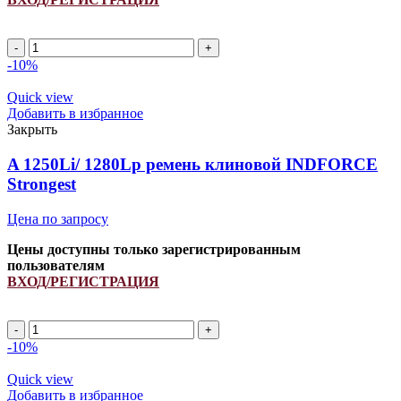
A
1370Li/
-10%
1400Lp
ремень
Quick view
клиновой
Добавить в избранное
INDFORCE
Закрыть
Strongest
quantity
A 1250Li/ 1280Lp ремень клиновой INDFORCE
Strongest
Цена по запросу
Цены доступны только зарегистрированным
пользователям
ВХОД/РЕГИСТРАЦИЯ
A
1250Li/
-10%
1280Lp
ремень
Quick view
клиновой
Добавить в избранное