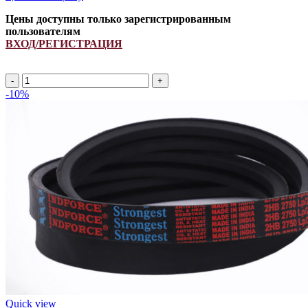
Цены доступны только зарегистрированным
пользователям
ВХОД/РЕГИСТРАЦИЯ
Ремень
629769.1/
-10%
629769.0/
344311117
INDFORCE
quantity
Quick view