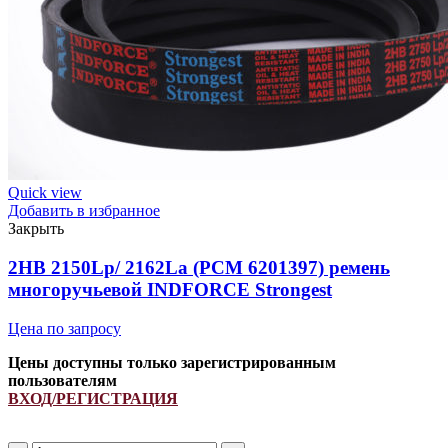
Quick view
Добавить в избранное
Закрыть
2HB 2150Lp/ 2162La (PCM 6201397) ремень
многоручьевой INDFORCE Strongest
Цена по запросу
Цены доступны только зарегистрированным
пользователям
ВХОД/РЕГИСТРАЦИЯ