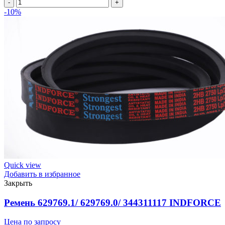
2HB
2150Lp/
-10%
2162La
(PCM
6201397)
ремень
многоручьевой
INDFORCE
Strongest
quantity
Quick view
Добавить в избранное
Закрыть
Ремень 629769.1/ 629769.0/ 344311117 INDFORCE
Цена по запросу