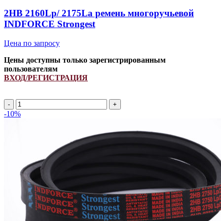
2HB 2160Lp/ 2175La ремень многоручьевой
INDFORCE Strongest
Цена по запросу
Цены доступны только зарегистрированным
пользователям
ВХОД/РЕГИСТРАЦИЯ
2HB
2160Lp/
-10%
2175La
ремень
многоручьевой
INDFORCE
Strongest
quantity