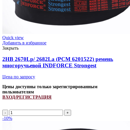
Quick view
Добавить в избранное
Закрыть
2HB 2670Lp/ 2682La (PCM 6201522) ремень
многоручьевой INDFORCE Strongest
Цена по запросу
Цены доступны только зарегистрированным
пользователям
ВХОД/РЕГИСТРАЦИЯ
2HB
2670Lp/
-10%
2682La
(PCM