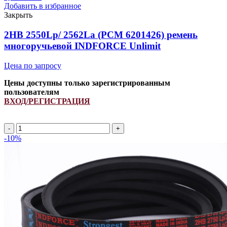
Добавить в избранное
Закрыть
2HB 2550Lp/ 2562La (PCM 6201426) ремень
многоручьевой INDFORCE Unlimit
Цена по запросу
Цены доступны только зарегистрированным
пользователям
ВХОД/РЕГИСТРАЦИЯ
2HB
2550Lp/
-10%
2562La
(PCM
6201426)
ремень
многоручьевой
INDFORCE
Unlimit
quantity