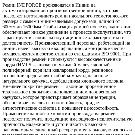
Ремни INDFORCE производятся в Индии на
автоматизированной производственной линии, которая
позволяет изготавливать ремни идеального геометрического
размера с самыми минимальными допусками, длиной от
600мм до 16000мм. Стабилизация ремней после вулканизации
обеспечивает низкое удлинение в процессе эксплуатации, что
гарантирует высокие эксплуатационные характеристики и
долговечность. Производственный персонал, работающий на
линии, имеет высокую квалификацию, а контроль качества
осуществляется в соответствии со стандартами ISO 9001. При
производстве ремней используются высококачественные
корды (HMLS — низкорастяжимый малоусадочный
полиэфирный корд или кевларовый корд), резиновое
основание представляет собой компаунд на основе
натурального каучука, с добавлением хлопкового волокна.
Внешнее покрытие ремней — двойное прорезиненное
текстильное покрытие с использованием неопреновых
каучуков, которое предотвращает образование трещин,
обеспечивает масло- и теплостойкость, придает
антистатические свойства и повышает износостойкость.
Применение данной технологии производства ремней
позволяет получить продукцию имеющую:n- исключительную
прочность, надёжность и устойчивость к высоким
нагрузкам;n- увеличенный ресурс ремня;n- высокую износо- и