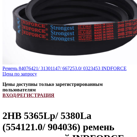
Ремень 84076421/ 31301147/ 667253.0/ 0323453 INDFORCE
Цена по запросу
Цены доступны только зарегистрированным
пользователям
ВХОД/РЕГИСТРАЦИЯ
2HB 5365Lp/ 5380La
(554121.0/ 904036) ремень