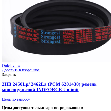
6201522)
ремень
многоручьевой
INDFORCE
Strongest
quantity
Quick view
Добавить в избранное
Закрыть
2HB 2450Lp/ 2462La (PCM 6201430) ремень
многоручьевой INDFORCE Unlimit
Цена по запросу
Цены доступны только зарегистрированным