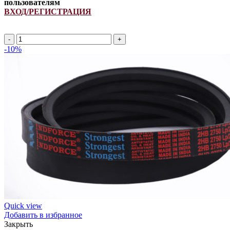
пользователям
ВХОД/РЕГИСТРАЦИЯ
2HB
2450Lp/
-10%
2462La
(PCM
6201430)
ремень
многоручьевой
INDFORCE
Unlimit
quantity
Quick view
Добавить в избранное
Закрыть