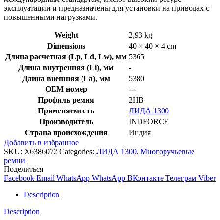
эксплуатации и предназначены для установки на приводах с
повышенными нагрузками.
Weight
2,93 kg
Dimensions
40 × 40 × 4 cm
Длина расчетная (Lp, Ld, Lw), мм
5365
Длина внутренняя (Li), мм
-
Длина внешняя (La), мм
5380
OEM номер
---
Профиль ремня
2HB
Применяемость
ЛИДА 1300
Производитель
INDFORCE
Страна происхождения
Индия
Добавить в избранное
SKU:
X6386072
Categories:
ЛИДА 1300
,
Многоручьевые
ремни
Поделиться
Facebook
Email
WhatsApp
WhatsApp
ВКонтакте
Телеграм
Viber
Description
Description