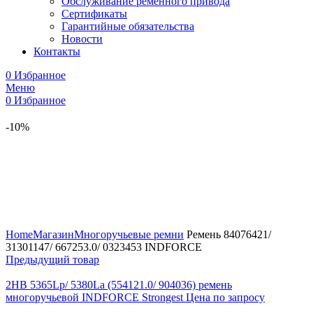
Обслуживание ременного привода
Сертификаты
Гарантийные обязательства
Новости
Контакты
0
Избранное
Меню
0
Избранное
-10%
Увеличить
Home
Магазин
Многоручьевые ремни
Ремень 84076421/
31301147/ 667253.0/ 0323453 INDFORCE
Предыдущий товар
2HB 5365Lp/ 5380La (554121.0/ 904036) ремень
многоручьевой INDFORCE Strongest
Цена по запросу