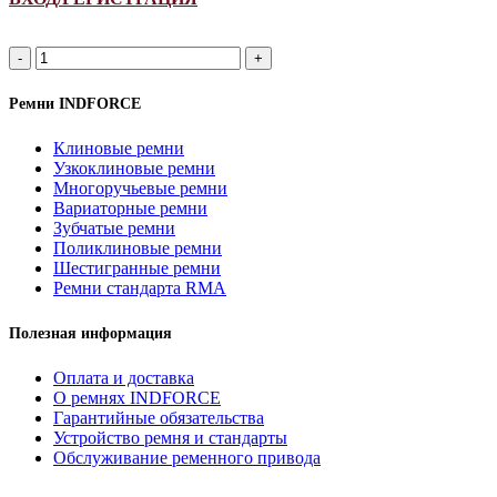
2HB
2060Lp/
2075La
Ремни INDFORCE
(РСМ
6201382)
Клиновые ремни
ремень
Узкоклиновые ремни
многоручьевой
Многоручьевые ремни
INDFORCE
Вариаторные ремни
Strongest
Зубчатые ремни
quantity
Поликлиновые ремни
Шестигранные ремни
Ремни стандарта RMA
Полезная информация
Оплата и доставка
О ремнях INDFORCE
Гарантийные обязательства
Устройство ремня и стандарты
Обслуживание ременного привода