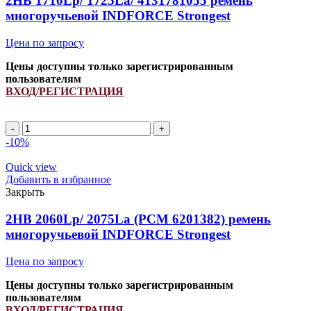
2HB 1710Lp/ 1725La/ 4131781055 ремень
Unlimit
многоручьевой INDFORCE Strongest
quantity
Цена по запросу
Цены доступны только зарегистрированным
пользователям
ВХОД/РЕГИСТРАЦИЯ
2HB
1710Lp/
-10%
1725La/
4131781055
Quick view
ремень
Добавить в избранное
многоручьевой
Закрыть
INDFORCE
Strongest
2HB 2060Lp/ 2075La (РСМ 6201382) ремень
quantity
многоручьевой INDFORCE Strongest
Цена по запросу
Цены доступны только зарегистрированным
пользователям
ВХОД/РЕГИСТРАЦИЯ