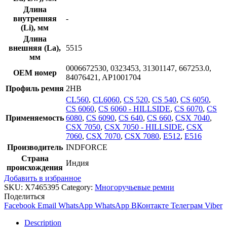
Длина
внутренняя
-
(Li), мм
Длина
внешняя (La),
5515
мм
0006672530, 0323453, 31301147, 667253.0,
OEM номер
84076421, AP1001704
Профиль ремня
2HB
CL560
,
CL6060
,
CS 520
,
CS 540
,
CS 6050
,
CS 6060
,
CS 6060 - HILLSIDE
,
CS 6070
,
CS
Применяемость
6080
,
CS 6090
,
CS 640
,
CS 660
,
CSX 7040
,
CSX 7050
,
CSX 7050 - HILLSIDE
,
CSX
7060
,
CSX 7070
,
CSX 7080
,
E512
,
E516
Производитель
INDFORCE
Страна
Индия
происхождения
Добавить в избранное
SKU:
X7465395
Category:
Многоручьевые ремни
Поделиться
Facebook
Email
WhatsApp
WhatsApp
ВКонтакте
Телеграм
Viber
Description