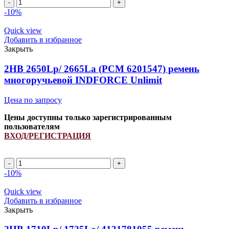
2HB
2195Lp/
-10%
2210La
ремень
Quick view
многоручьевой
Добавить в избранное
INDFORCE
Закрыть
Strongest
quantity
2HB 2650Lp/ 2665La (PCM 6201547) ремень
многоручьевой INDFORCE Unlimit
Цена по запросу
Цены доступны только зарегистрированным
пользователям
ВХОД/РЕГИСТРАЦИЯ
2HB
2650Lp/
-10%
2665La
(PCM
Quick view
6201547)
Добавить в избранное
ремень
Закрыть
многоручьевой
INDFORCE