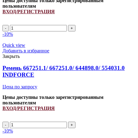
Цены доступны только зарегистрированным
пользователям
ВХОД/РЕГИСТРАЦИЯ
2HB
2750Lp/
-10%
2762La
(PCM
Quick view
6201363)
Добавить в избранное
ремень
Закрыть
многоручьевой
INDFORCE
Ремень 667251.1/ 667251.0/ 644898.0/ 554031.0
Strongest
INDFORCE
quantity
Цена по запросу
Цены доступны только зарегистрированным
пользователям
ВХОД/РЕГИСТРАЦИЯ
Ремень
667251.1/
-10%
667251.0/