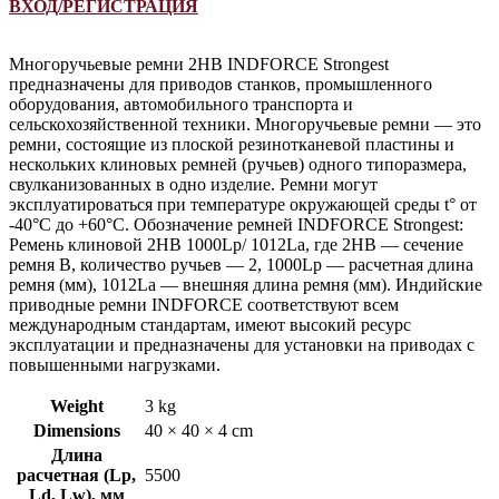
ВХОД/РЕГИСТРАЦИЯ
Многоручьевые ремни 2HB INDFORCE Strongest
предназначены для приводов станков, промышленного
оборудования, автомобильного транспорта и
сельскохозяйственной техники. Многоручьевые ремни — это
ремни, состоящие из плоской резинотканевой пластины и
нескольких клиновых ремней (ручьев) одного типоразмера,
свулканизованных в одно изделие. Ремни могут
эксплуатироваться при температуре окружающей среды t° от
-40°С до +60°С. Обозначение ремней INDFORCE Strongest:
Ремень клиновой 2HB 1000Lp/ 1012La, где 2HB — сечение
ремня B, количество ручьев — 2, 1000Lp — расчетная длина
ремня (мм), 1012La — внешняя длина ремня (мм). Индийские
приводные ремни INDFORCE соответствуют всем
международным стандартам, имеют высокий ресурс
эксплуатации и предназначены для установки на приводах с
повышенными нагрузками.
Weight
3 kg
Dimensions
40 × 40 × 4 cm
Длина
расчетная (Lp,
5500
Ld, Lw), мм