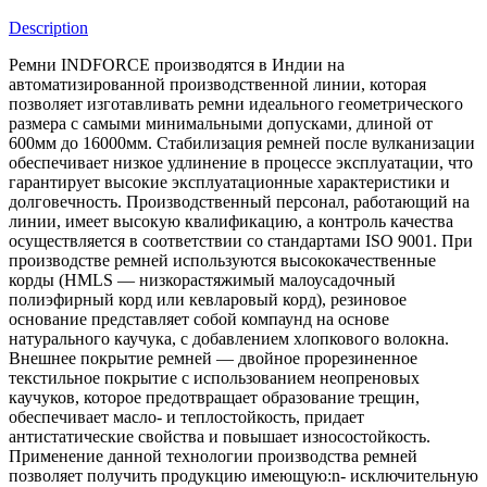
Description
Ремни INDFORCE производятся в Индии на
автоматизированной производственной линии, которая
позволяет изготавливать ремни идеального геометрического
размера с самыми минимальными допусками, длиной от
600мм до 16000мм. Стабилизация ремней после вулканизации
обеспечивает низкое удлинение в процессе эксплуатации, что
гарантирует высокие эксплуатационные характеристики и
долговечность. Производственный персонал, работающий на
линии, имеет высокую квалификацию, а контроль качества
осуществляется в соответствии со стандартами ISO 9001. При
производстве ремней используются высококачественные
корды (HMLS — низкорастяжимый малоусадочный
полиэфирный корд или кевларовый корд), резиновое
основание представляет собой компаунд на основе
натурального каучука, с добавлением хлопкового волокна.
Внешнее покрытие ремней — двойное прорезиненное
текстильное покрытие с использованием неопреновых
каучуков, которое предотвращает образование трещин,
обеспечивает масло- и теплостойкость, придает
антистатические свойства и повышает износостойкость.
Применение данной технологии производства ремней
позволяет получить продукцию имеющую:n- исключительную