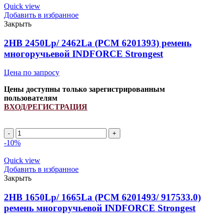
644898.0/
Quick view
554031.0
Добавить в избранное
INDFORCE
Закрыть
quantity
2HB 2450Lp/ 2462La (PCM 6201393) ремень
многоручьевой INDFORCE Strongest
Цена по запросу
Цены доступны только зарегистрированным
пользователям
ВХОД/РЕГИСТРАЦИЯ
2HB
2450Lp/
-10%
2462La
(PCM
Quick view
6201393)
Добавить в избранное
ремень
Закрыть
многоручьевой
INDFORCE
2HB 1650Lp/ 1665La (PCM 6201493/ 917533.0)
Strongest
ремень многоручьевой INDFORCE Strongest
quantity