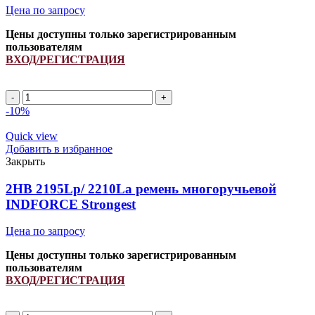
Цена по запросу
Цены доступны только зарегистрированным
пользователям
ВХОД/РЕГИСТРАЦИЯ
2HB
1650Lp/
-10%
1665La
(PCM
Quick view
6201493/
Добавить в избранное
917533.0)
Закрыть
ремень
многоручьевой
2HB 2195Lp/ 2210La ремень многоручьевой
INDFORCE
INDFORCE Strongest
Strongest
quantity
Цена по запросу
Цены доступны только зарегистрированным
пользователям
ВХОД/РЕГИСТРАЦИЯ