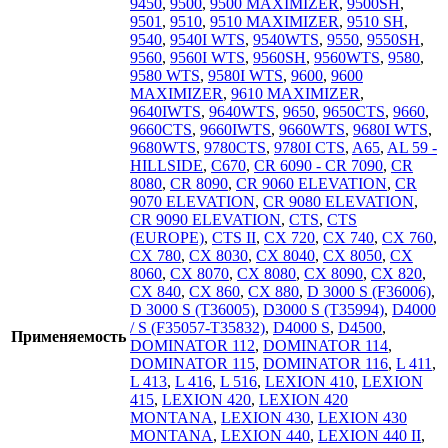
9450
,
9500
,
9500 MAXIMIZER
,
9500SH
,
9501
,
9510
,
9510 MAXIMIZER
,
9510 SH
,
9540
,
9540I WTS
,
9540WTS
,
9550
,
9550SH
,
9560
,
9560I WTS
,
9560SH
,
9560WTS
,
9580
,
9580 WTS
,
9580I WTS
,
9600
,
9600
MAXIMIZER
,
9610 MAXIMIZER
,
9640IWTS
,
9640WTS
,
9650
,
9650CTS
,
9660
,
9660CTS
,
9660IWTS
,
9660WTS
,
9680I WTS
,
9680WTS
,
9780CTS
,
9780I CTS
,
A65
,
AL 59 -
HILLSIDE
,
C670
,
CR 6090 - CR 7090
,
CR
8080
,
CR 8090
,
CR 9060 ELEVATION
,
CR
9070 ELEVATION
,
CR 9080 ELEVATION
,
CR 9090 ELEVATION
,
CTS
,
CTS
(EUROPE)
,
CTS II
,
CX 720
,
CX 740
,
CX 760
,
CX 780
,
CX 8030
,
CX 8040
,
CX 8050
,
CX
8060
,
CX 8070
,
CX 8080
,
CX 8090
,
CX 820
,
CX 840
,
CX 860
,
CX 880
,
D 3000 S (F36006)
,
D 3000 S (T36005)
,
D3000 S (T35994)
,
D4000
/ S (F35057-T35832)
,
D4000 S
,
D4500
,
Применяемость
DOMINATOR 112
,
DOMINATOR 114
,
DOMINATOR 115
,
DOMINATOR 116
,
L 411
,
L 413
,
L 416
,
L 516
,
LEXION 410
,
LEXION
415
,
LEXION 420
,
LEXION 420
MONTANA
,
LEXION 430
,
LEXION 430
MONTANA
,
LEXION 440
,
LEXION 440 II
,