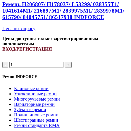
quantity
Ремень H206807/ H178037/ L53299/ 038355T1/
1041614M1/ 216897M1/ 2839975M1/ 2839978M1/
615790/ 84045751/ 86517938 INDFORCE
Цена по запросу
Цены доступны только зарегистрированным
пользователям
ВХОД/РЕГИСТРАЦИЯ
Ремень
H206807/
H178037/
Ремни INDFORCE
L53299/
038355T1/
Клиновые ремни
1041614M1/
Узкоклиновые ремни
216897M1/
Многоручьевые ремни
2839975M1/
Вариаторные ремни
2839978M1/
Зубчатые ремни
615790/
Поликлиновые ремни
84045751/
Шестигранные ремни
86517938
Ремни стандарта RMA
INDFORCE