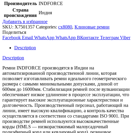
Производитель
INDFORCE
Страна
Индия
происхождения
Добавить в избранное
SKU:
X7501357
Categories:
cx8080
,
Клиновые ремни
Поделиться
Facebook
Email
WhatsApp
WhatsApp
ВКонтакте
Телеграм
Viber
Description
Description
Ремни INDFORCE производятся в Индии на
автоматизированной производственной линии, которая
позволяет изготавливать ремни идеального геометрического
размера с самыми минимальными допусками, длиной от
600мм до 16000мм. Стабилизация ремней после вулканизации
обеспечивает низкое удлинение в процессе эксплуатации, что
гарантирует высокие эксплуатационные характеристики и
долговечность. Производственный персонал, работающий на
линии, имеет высокую квалификацию, а контроль качества
осуществляется в соответствии со стандартами ISO 9001. При
производстве ремней используются высококачественные
корды (HMLS — низкорастяжимый малоусадочный
полиэфирный корд или кевларовый корд), резиновое