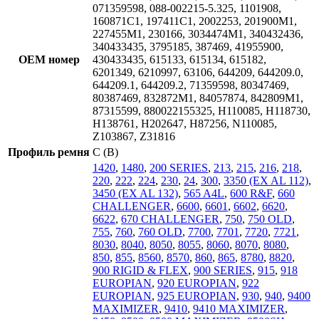
071359598, 088-002215-5.325, 1101908,
160871C1, 197411C1, 2002253, 201900M1,
227455M1, 230166, 3034474M1, 340432436,
340433435, 3795185, 387469, 41955900,
OEM номер
430433435, 615133, 615134, 615182,
6201349, 6210997, 63106, 644209, 644209.0,
644209.1, 644209.2, 71359598, 80347469,
80387469, 832872M1, 84057874, 842809M1,
87315599, 880022155325, H110085, H118730,
H138761, H202647, H87256, N110085,
Z103867, Z31816
Профиль ремня
C (В)
1420
,
1480
,
200 SERIES
,
213
,
215
,
216
,
218
,
220
,
222
,
224
,
230
,
24
,
300
,
3350 (EX AL 112)
,
3450 (EX AL 132)
,
565 A4L
,
600 R&F
,
660
CHALLENGER
,
6600
,
6601
,
6602
,
6620
,
6622
,
670 CHALLENGER
,
750
,
750 OLD
,
755
,
760
,
760 OLD
,
7700
,
7701
,
7720
,
7721
,
8030
,
8040
,
8050
,
8055
,
8060
,
8070
,
8080
,
850
,
855
,
8560
,
8570
,
860
,
865
,
8780
,
8820
,
900 RIGID & FLEX
,
900 SERIES
,
915
,
918
EUROPIAN
,
920 EUROPIAN
,
922
EUROPIAN
,
925 EUROPIAN
,
930
,
940
,
9400
MAXIMIZER
,
9410
,
9410 MAXIMIZER
,