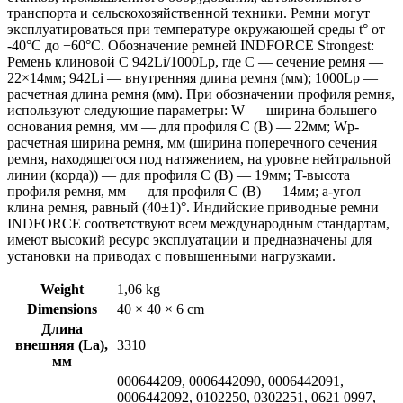
транспорта и сельскохозяйственной техники. Ремни могут
эксплуатироваться при температуре окружающей среды t° от
-40°С до +60°С. Обозначение ремней INDFORCE Strongest:
Ремень клиновой С 942Li/1000Lp, где C — сечение ремня —
22×14мм; 942Li — внутренняя длина ремня (мм); 1000Lp —
расчетная длина ремня (мм). При обозначении профиля ремня,
используют следующие параметры: W — ширина большего
основания ремня, мм — для профиля С (В) — 22мм; Wp-
расчетная ширина ремня, мм (ширина поперечного сечения
ремня, находящегося под натяжением, на уровне нейтральной
линии (корда)) — для профиля С (В) — 19мм; T-высота
профиля ремня, мм — для профиля С (В) — 14мм; a-угол
клина ремня, равный (40±1)°. Индийские приводные ремни
INDFORCE соответствуют всем международным стандартам,
имеют высокий ресурс эксплуатации и предназначены для
установки на приводах с повышенными нагрузками.
Weight
1,06 kg
Dimensions
40 × 40 × 6 cm
Длина
внешняя (La),
3310
мм
000644209, 0006442090, 0006442091,
0006442092, 0102250, 0302251, 0621 0997,