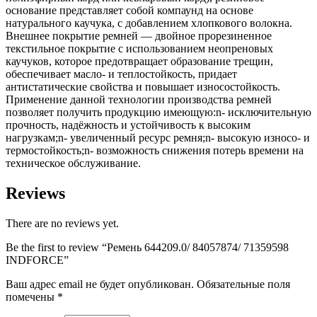
основание представляет собой компаунд на основе
натурального каучука, с добавлением хлопкового волокна.
Внешнее покрытие ремней — двойное прорезиненное
текстильное покрытие с использованием неопреновых
каучуков, которое предотвращает образование трещин,
обеспечивает масло- и теплостойкость, придает
антистатические свойства и повышает износостойкость.
Применение данной технологии производства ремней
позволяет получить продукцию имеющую:n- исключительную
прочность, надёжность и устойчивость к высоким
нагрузкам;n- увеличенный ресурс ремня;n- высокую износо- и
термостойкость;n- возможность снижения потерь времени на
техническое обслуживание.
Reviews
There are no reviews yet.
Be the first to review “Ремень 644209.0/ 84057874/ 71359598
INDFORCE”
Ваш адрес email не будет опубликован.
Обязательные поля
помечены
*