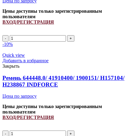
Цена по запросу
Цены доступны только зарегистрированным
пользователям
ВХОД/РЕГИСТРАЦИЯ
A
1120Li/
-10%
1150Lp
ремень
Quick view
клиновой
Добавить в избранное
INDFORCE
Закрыть
Strongest
quantity
Ремень 644448.0/ 41910400/ 1900151/ H157104/
H238867 INDFORCE
Цена по запросу
Цены доступны только зарегистрированным
пользователям
ВХОД/РЕГИСТРАЦИЯ
Ремень