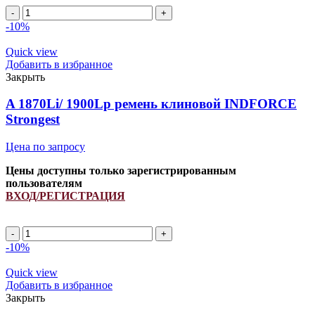
A
1770Li/
-10%
1800Lp
ремень
Quick view
клиновой
Добавить в избранное
INDFORCE
Закрыть
Strongest
quantity
A 1870Li/ 1900Lp ремень клиновой INDFORCE
Strongest
Цена по запросу
Цены доступны только зарегистрированным
пользователям
ВХОД/РЕГИСТРАЦИЯ
A
1870Li/
-10%
1900Lp
ремень
Quick view
клиновой
Добавить в избранное
INDFORCE
Закрыть
Strongest