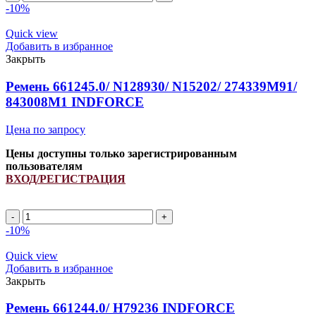
644448.0/
-10%
41910400/
1900151/
Quick view
H157104/
Добавить в избранное
H238867
Закрыть
INDFORCE
quantity
Ремень 661245.0/ N128930/ N15202/ 274339M91/
843008M1 INDFORCE
Цена по запросу
Цены доступны только зарегистрированным
пользователям
ВХОД/РЕГИСТРАЦИЯ
Ремень
661245.0/
-10%
N128930/
N15202/
Quick view
274339M91/
Добавить в избранное
843008M1
Закрыть
INDFORCE
quantity
Ремень 661244.0/ H79236 INDFORCE