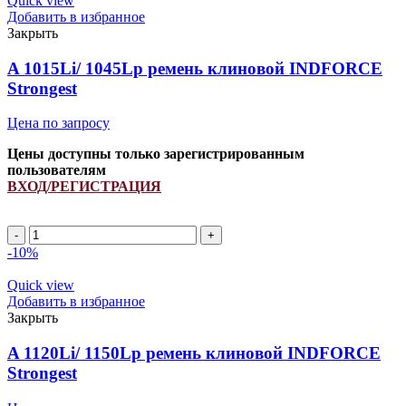
Quick view
Добавить в избранное
Закрыть
A 1015Li/ 1045Lp ремень клиновой INDFORCE
Strongest
Цена по запросу
Цены доступны только зарегистрированным
пользователям
ВХОД/РЕГИСТРАЦИЯ
A
1015Li/
-10%
1045Lp
ремень
Quick view
клиновой
Добавить в избранное
INDFORCE
Закрыть
Strongest
quantity
A 1120Li/ 1150Lp ремень клиновой INDFORCE
Strongest