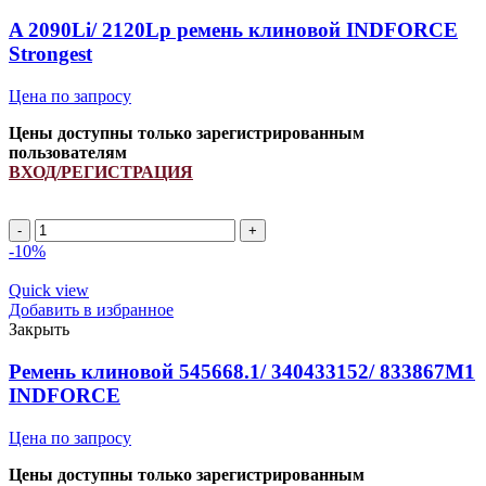
Strongest
quantity
A 2090Li/ 2120Lp ремень клиновой INDFORCE
Strongest
Цена по запросу
Цены доступны только зарегистрированным
пользователям
ВХОД/РЕГИСТРАЦИЯ
A
2090Li/
-10%
2120Lp
ремень
Quick view
клиновой
Добавить в избранное
INDFORCE
Закрыть
Strongest
quantity
Ремень клиновой 545668.1/ 340433152/ 833867M1
INDFORCE
Цена по запросу
Цены доступны только зарегистрированным