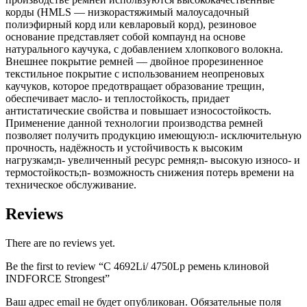
корды (HMLS — низкорастяжимый малоусадочный
полиэфирный корд или кевларовый корд), резиновое
основание представляет собой компаунд на основе
натурального каучука, с добавлением хлопкового волокна.
Внешнее покрытие ремней — двойное прорезиненное
текстильное покрытие с использованием неопреновых
каучуков, которое предотвращает образование трещин,
обеспечивает масло- и теплостойкость, придает
антистатические свойства и повышает износостойкость.
Применение данной технологии производства ремней
позволяет получить продукцию имеющую:n- исключительную
прочность, надёжность и устойчивость к высоким
нагрузкам;n- увеличенный ресурс ремня;n- высокую износо- и
термостойкость;n- возможность снижения потерь времени на
техническое обслуживание.
Reviews
There are no reviews yet.
Be the first to review “C 4692Li/ 4750Lp ремень клиновой
INDFORCE Strongest”
Ваш адрес email не будет опубликован.
Обязательные поля