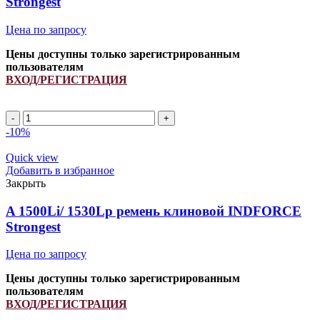
Strongest
Цена по запросу
Цены доступны только зарегистрированным
пользователям
ВХОД/РЕГИСТРАЦИЯ
A
1870Li/
-10%
1900Lp
ремень
Quick view
клиновой
Добавить в избранное
INDFORCE
Закрыть
Strongest
quantity
A 1500Li/ 1530Lp ремень клиновой INDFORCE
Strongest
Цена по запросу
Цены доступны только зарегистрированным
пользователям
ВХОД/РЕГИСТРАЦИЯ