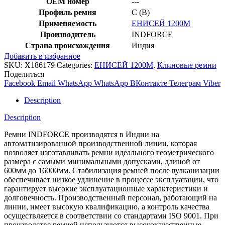
OEM номер
---
Профиль ремня
C (В)
Применяемость
ЕНИСЕЙ 1200М
Производитель
INDFORCE
Страна происхождения
Индия
Добавить в избранное
SKU:
X186179
Categories:
ЕНИСЕЙ 1200М
,
Клиновые ремни
Поделиться
Facebook
Email
WhatsApp
WhatsApp
ВКонтакте
Телеграм
Viber
Description
Description
Ремни INDFORCE производятся в Индии на
автоматизированной производственной линии, которая
позволяет изготавливать ремни идеального геометрического
размера с самыми минимальными допусками, длиной от
600мм до 16000мм. Стабилизация ремней после вулканизации
обеспечивает низкое удлинение в процессе эксплуатации, что
гарантирует высокие эксплуатационные характеристики и
долговечность. Производственный персонал, работающий на
линии, имеет высокую квалификацию, а контроль качества
осуществляется в соответствии со стандартами ISO 9001. При
производстве ремней используются высококачественные