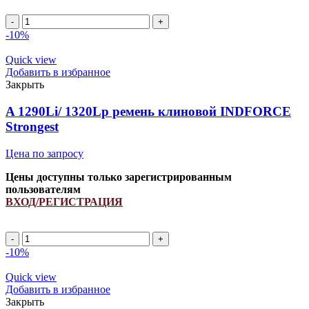
A
1500Li/
-10%
1530Lp
ремень
Quick view
клиновой
Добавить в избранное
INDFORCE
Закрыть
Strongest
quantity
A 1290Li/ 1320Lp ремень клиновой INDFORCE
Strongest
Цена по запросу
Цены доступны только зарегистрированным
пользователям
ВХОД/РЕГИСТРАЦИЯ
A
1290Li/
-10%
1320Lp
ремень
Quick view
клиновой
Добавить в избранное
INDFORCE
Закрыть