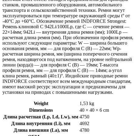
станков, промышленного оборудования, автомобильного
транспорта и сельскохозяйственной техники. Ремни могут
эксплуатироваться при температуре окружающей среды t° от
-40°С до +60°С. Обозначение ремней INDFORCE Strongest:
Ремень клиновой С 942Li/1000Lp, где C — сечение ремня —
22×14мм; 942Li — внутренняя длина ремня (мм); 1000Lp —
расчетная длина ремня (мм). При обозначении профиля ремня,
используют следующие параметры: W — ширина большего
основания ремня, мм — для профиля С (В) — 22мм; Wp-
расчетная ширина ремня, мм (ширина поперечного сечения
ремня, находящегося под натяжением, на уровне нейтральной
линии (корда)) — для профиля С (В) — 19мм; T-высота
профиля ремня, мм — для профиля С (В) — 14мм; a-угол
клина ремня, равный (40±1)°. Индийские приводные ремни
INDFORCE соответствуют всем международным стандартам,
имеют высокий ресурс эксплуатации и предназначены для
установки на приводах с повышенными нагрузками.
Weight
1,53 kg
Dimensions
40 × 40 × 6 cm
Длина расчетная (Lp, Ld, Lw), мм
4750
Длина внутренняя (Li), мм
4692
Длина внешняя (La), мм
4780