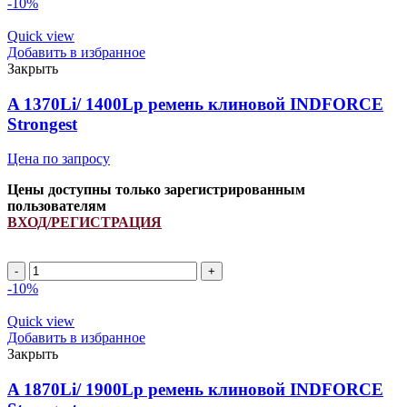
-10%
Quick view
Добавить в избранное
Закрыть
A 1370Li/ 1400Lp ремень клиновой INDFORCE
Strongest
Цена по запросу
Цены доступны только зарегистрированным
пользователям
ВХОД/РЕГИСТРАЦИЯ
A
1370Li/
-10%
1400Lp
ремень
Quick view
клиновой
Добавить в избранное
INDFORCE
Закрыть
Strongest
quantity
A 1870Li/ 1900Lp ремень клиновой INDFORCE