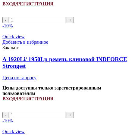
ВХОД/РЕГИСТРАЦИЯ
Ремень
644448.0/
-10%
41910400/
1900151/
Quick view
H157104/
Добавить в избранное
H238867
Закрыть
INDFORCE
quantity
A 1920Li/ 1950Lp ремень клиновой INDFORCE
Strongest
Цена по запросу
Цены доступны только зарегистрированным
пользователям
ВХОД/РЕГИСТРАЦИЯ
A
1920Li/
-10%
1950Lp
ремень
Quick view