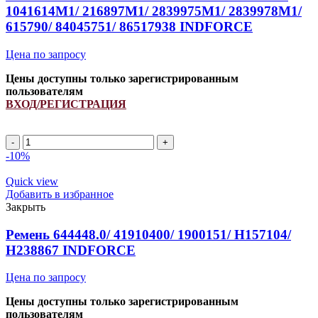
1041614M1/ 216897M1/ 2839975M1/ 2839978M1/
615790/ 84045751/ 86517938 INDFORCE
Цена по запросу
Цены доступны только зарегистрированным
пользователям
ВХОД/РЕГИСТРАЦИЯ
Ремень
H206807/
-10%
H178037/
L53299/
Quick view
038355T1/
Добавить в избранное
1041614M1/
Закрыть
216897M1/
2839975M1/
Ремень 644448.0/ 41910400/ 1900151/ H157104/
2839978M1/
H238867 INDFORCE
615790/
84045751/
Цена по запросу
86517938
INDFORCE
Цены доступны только зарегистрированным
quantity
пользователям