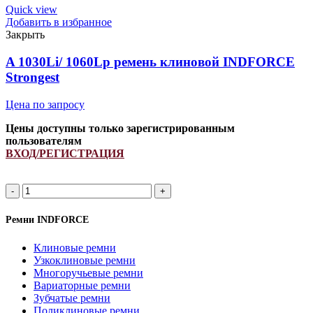
ремень
Quick view
клиновой
Добавить в избранное
INDFORCE
Закрыть
Strongest
quantity
A 1030Li/ 1060Lp ремень клиновой INDFORCE
Strongest
Цена по запросу
Цены доступны только зарегистрированным
пользователям
ВХОД/РЕГИСТРАЦИЯ
A
1030Li/
1060Lp
Ремни INDFORCE
ремень
клиновой
Клиновые ремни
INDFORCE
Узкоклиновые ремни
Strongest
Многоручьевые ремни
quantity
Вариаторные ремни
Зубчатые ремни
Поликлиновые ремни