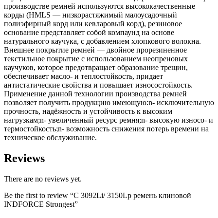
производстве ремней используются высококачественные
корды (HMLS — низкорастяжимый малоусадочный
полиэфирный корд или кевларовый корд), резиновое
основание представляет собой компаунд на основе
натурального каучука, с добавлением хлопкового волокна.
Внешнее покрытие ремней — двойное прорезиненное
текстильное покрытие с использованием неопреновых
каучуков, которое предотвращает образование трещин,
обеспечивает масло- и теплостойкость, придает
антистатические свойства и повышает износостойкость.
Применение данной технологии производства ремней
позволяет получить продукцию имеющую:n- исключительную
прочность, надёжность и устойчивость к высоким
нагрузкам;n- увеличенный ресурс ремня;n- высокую износо- и
термостойкость;n- возможность снижения потерь времени на
техническое обслуживание.
Reviews
There are no reviews yet.
Be the first to review “C 3092Li/ 3150Lp ремень клиновой
INDFORCE Strongest”