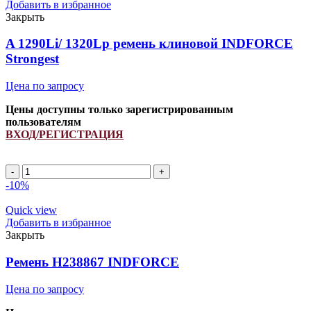
клиновой
Добавить в избранное
INDFORCE
Закрыть
Strongest
quantity
A 1290Li/ 1320Lp ремень клиновой INDFORCE
Strongest
Цена по запросу
Цены доступны только зарегистрированным
пользователям
ВХОД/РЕГИСТРАЦИЯ
A
1290Li/
-10%
1320Lp
ремень
Quick view
клиновой
Добавить в избранное
INDFORCE
Закрыть
Strongest
quantity
Ремень H238867 INDFORCE
Цена по запросу