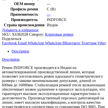
OEM номер
---
Профиль ремня
C (В)
Применяемость
---
Производитель
INDFORCE
Страна происхождения
Индия
Добавить в избранное
SKU:
X6382028
Category:
Клиновые ремни
Поделиться
Facebook
Email
WhatsApp
WhatsApp
ВКонтакте
Телеграм
Viber
Description
Description
Ремни INDFORCE производятся в Индии на
автоматизированной производственной линии, которая
позволяет изготавливать ремни идеального геометрического
размера с самыми минимальными допусками, длиной от
600мм до 16000мм. Стабилизация ремней после вулканизации
обеспечивает низкое удлинение в процессе эксплуатации, что
гарантирует высокие эксплуатационные характеристики и
долговечность. Производственный персонал, работающий на
линии, имеет высокую квалификацию, а контроль качества
осуществляется в соответствии со стандартами ISO 9001. При