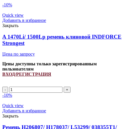
-10%
Quick view
Добавить в избранное
Закрыть
A 1470Li/ 1500Lp ремень клиновой INDFORCE
Strongest
Цена по запросу
Цены доступны только зарегистрированным
пользователям
ВХОД/РЕГИСТРАЦИЯ
A
1470Li/
-10%
1500Lp
ремень
Quick view
клиновой
Добавить в избранное
INDFORCE
Закрыть
Strongest
quantity
Ремень H206807/ H178037/ L53299/ 038355T1/