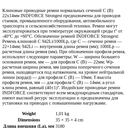
Клиновые приводные ремни нормальных сечений С (В)
22х14мм INDFORCE Strongest предназначены для приводов
станков, промышленного оборудования, автомобильного
транспорта и сельскохозяйственной техники. Ремни могут
эксплуатироваться при температуре окружающей среды t° от
-40°С до +60°С. Обозначение ремней INDFORCE Strongest:
Ремень клиновой С 942Li/1000Lp, где C — сечение ремня —
22×14мм; 942Li — внутренняя длина ремня (мм); 1000Lp —
расчетная длина ремня (мм). При обозначении профиля ремня,
используют следующие параметры: W — ширина большего
основания ремня, мм — для профиля С (В) — 22мм; Wp-
расчетная ширина ремня, мм (ширина поперечного сечения
ремня, находящегося под натяжением, на уровне нейтральной
линии (корда)) — для профиля С (В) — 19мм; T-высота
профиля ремня, мм — для профиля С (В) — 14мм; a-угол
клина ремня, равный (40±1)°. Индийские приводные ремни
INDFORCE соответствуют всем международным стандартам,
имеют высокий ресурс эксплуатации и предназначены для
установки на приводах с повышенными нагрузками.
Weight
1,01 kg
Dimensions
35 × 35 × 4 cm
Длина внешняя (La), мм
3180