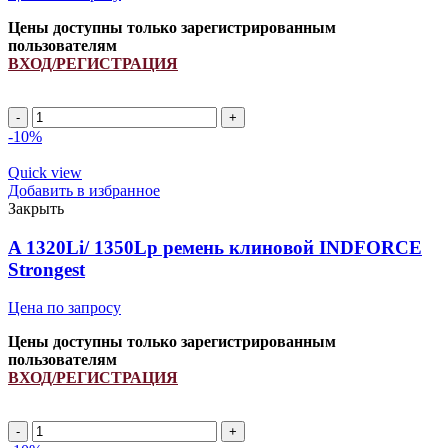
Цены доступны только зарегистрированным
пользователям
ВХОД/РЕГИСТРАЦИЯ
A
1500Li/
-10%
1530Lp
ремень
Quick view
клиновой
Добавить в избранное
INDFORCE
Закрыть
Strongest
quantity
A 1320Li/ 1350Lp ремень клиновой INDFORCE
Strongest
Цена по запросу
Цены доступны только зарегистрированным
пользователям
ВХОД/РЕГИСТРАЦИЯ
A
1320Li/