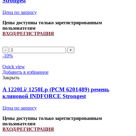
Strongest
Цена по запросу
Цены доступны только зарегистрированным
пользователям
ВХОД/РЕГИСТРАЦИЯ
A
1290Li/
-10%
1320Lp
ремень
Quick view
клиновой
Добавить в избранное
INDFORCE
Закрыть
Strongest
quantity
A 1220Li/ 1250Lp (РСМ 6201489) ремень
клиновой INDFORCE Strongest
Цена по запросу
Цены доступны только зарегистрированным
пользователям
ВХОД/РЕГИСТРАЦИЯ