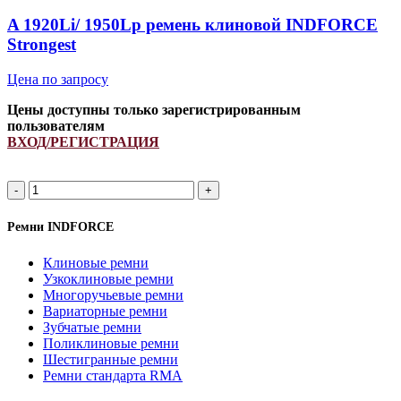
quantity
A 1920Li/ 1950Lp ремень клиновой INDFORCE
Strongest
Цена по запросу
Цены доступны только зарегистрированным
пользователям
ВХОД/РЕГИСТРАЦИЯ
A
1920Li/
1950Lp
Ремни INDFORCE
ремень
клиновой
Клиновые ремни
INDFORCE
Узкоклиновые ремни
Strongest
Многоручьевые ремни
quantity
Вариаторные ремни
Зубчатые ремни
Поликлиновые ремни
Шестигранные ремни
Ремни стандарта RMA