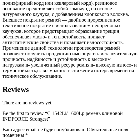
полиэфирный корд или кевларовый корд), резиновое
основание представляет собой компаунд на основе
натурального каучука, с добавлением хлопкового волокна.
Внешнее покрытие ремней — двойное прорезиненное
текстильное покрытие с использованием неопреновых
каучуков, которое предотвращает образование трещин,
обеспечивает масло- и теплостойкость, придает
антистатические свойства и повышает износостойкость.
Применение данной технологии производства ремней
позволяет получить продукцию имеющую:n- исключительную
прочность, надёжность и устойчивость к высоким
нагрузкам;n- увеличенный ресурс ремня;n- высокую износо- и
термостойкость;n- возможность снижения потерь времени на
техническое обслуживание.
Reviews
There are no reviews yet.
Be the first to review “C 1542Li/ 1600Lp ремень клиновой
INDFORCE Strongest”
Ваш адрес email не будет опубликован.
Обязательные поля
помечены
*