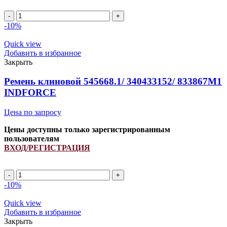
A
1220Li/
-10%
1250Lp
(РСМ
Quick view
6201489)
Добавить в избранное
ремень
Закрыть
клиновой
INDFORCE
Ремень клиновой 545668.1/ 340433152/ 833867M1
Strongest
INDFORCE
quantity
Цена по запросу
Цены доступны только зарегистрированным
пользователям
ВХОД/РЕГИСТРАЦИЯ
Ремень
клиновой
-10%
545668.1/
340433152/
Quick view
833867M1
Добавить в избранное
INDFORCE
Закрыть