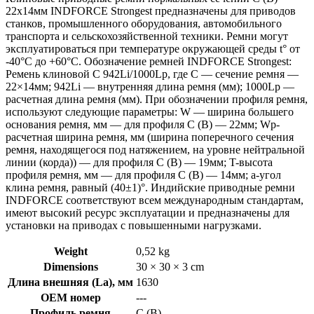
22х14мм INDFORCE Strongest предназначены для приводов
станков, промышленного оборудования, автомобильного
транспорта и сельскохозяйственной техники. Ремни могут
эксплуатироваться при температуре окружающей среды t° от
-40°С до +60°С. Обозначение ремней INDFORCE Strongest:
Ремень клиновой С 942Li/1000Lp, где C — сечение ремня —
22×14мм; 942Li — внутренняя длина ремня (мм); 1000Lp —
расчетная длина ремня (мм). При обозначении профиля ремня,
используют следующие параметры: W — ширина большего
основания ремня, мм — для профиля С (В) — 22мм; Wp-
расчетная ширина ремня, мм (ширина поперечного сечения
ремня, находящегося под натяжением, на уровне нейтральной
линии (корда)) — для профиля С (В) — 19мм; T-высота
профиля ремня, мм — для профиля С (В) — 14мм; a-угол
клина ремня, равный (40±1)°. Индийские приводные ремни
INDFORCE соответствуют всем международным стандартам,
имеют высокий ресурс эксплуатации и предназначены для
установки на приводах с повышенными нагрузками.
Weight
0,52 kg
Dimensions
30 × 30 × 3 cm
Длина внешняя (La), мм
1630
OEM номер
---
Профиль ремня
C (В)