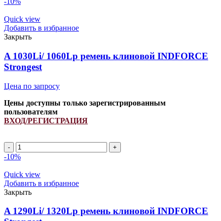
-10%
1350Lp
ремень
Quick view
клиновой
Добавить в избранное
INDFORCE
Закрыть
Strongest
quantity
A 1030Li/ 1060Lp ремень клиновой INDFORCE
Strongest
Цена по запросу
Цены доступны только зарегистрированным
пользователям
ВХОД/РЕГИСТРАЦИЯ
A
1030Li/
-10%
1060Lp
ремень
Quick view
клиновой
Добавить в избранное
INDFORCE
Закрыть
Strongest
quantity
A 1290Li/ 1320Lp ремень клиновой INDFORCE