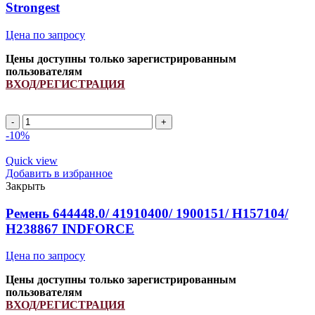
Strongest
Цена по запросу
Цены доступны только зарегистрированным
пользователям
ВХОД/РЕГИСТРАЦИЯ
A
2090Li/
-10%
2120Lp
ремень
Quick view
клиновой
Добавить в избранное
INDFORCE
Закрыть
Strongest
quantity
Ремень 644448.0/ 41910400/ 1900151/ H157104/
H238867 INDFORCE
Цена по запросу
Цены доступны только зарегистрированным
пользователям
ВХОД/РЕГИСТРАЦИЯ