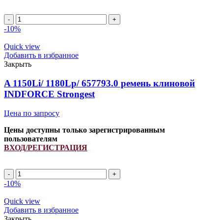
Ремень
644448.0/
-10%
41910400/
1900151/
Quick view
H157104/
Добавить в избранное
H238867
Закрыть
INDFORCE
quantity
A 1150Li/ 1180Lp/ 657793.0 ремень клиновой
INDFORCE Strongest
Цена по запросу
Цены доступны только зарегистрированным
пользователям
ВХОД/РЕГИСТРАЦИЯ
A
1150Li/
-10%
1180Lp/
657793.0
Quick view
ремень
Добавить в избранное
клиновой
Закрыть