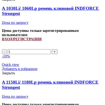
INDFORCE
Strongest
A 1030Li/ 1060Lp ремень клиновой INDFORCE
quantity
Strongest
Цена по запросу
Цены доступны только зарегистрированным
пользователям
ВХОД/РЕГИСТРАЦИЯ
A
1030Li/
-10%
1060Lp
ремень
Quick view
клиновой
Добавить в избранное
INDFORCE
Закрыть
Strongest
quantity
A 1150Li/ 1180Lp ремень клиновой INDFORCE
Strongest
Цена по запросу
Цены доступны только зарегистрированным