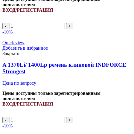
пользователям
ВХОД/РЕГИСТРАЦИЯ
A
1150Li/
-10%
1180Lp
ремень
Quick view
клиновой
Добавить в избранное
INDFORCE
Закрыть
Strongest
quantity
A 1370Li/ 1400Lp ремень клиновой INDFORCE
Strongest
Цена по запросу
Цены доступны только зарегистрированным
пользователям
ВХОД/РЕГИСТРАЦИЯ
A
1370Li/
-10%
1400Lp