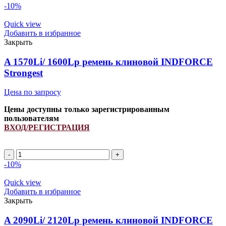
-10%
Quick view
Добавить в избранное
Закрыть
A 1570Li/ 1600Lp ремень клиновой INDFORCE
Strongest
Цена по запросу
Цены доступны только зарегистрированным
пользователям
ВХОД/РЕГИСТРАЦИЯ
A
1570Li/
-10%
1600Lp
ремень
Quick view
клиновой
Добавить в избранное
INDFORCE
Закрыть
Strongest
quantity
A 2090Li/ 2120Lp ремень клиновой INDFORCE