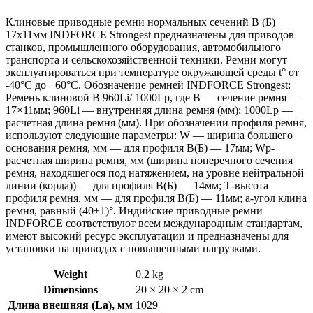
Клиновые приводные ремни нормальных сечений B (Б)
17х11мм INDFORCE Strongest предназначены для приводов
станков, промышленного оборудования, автомобильного
транспорта и сельскохозяйственной техники. Ремни могут
эксплуатироваться при температуре окружающей среды t° от
-40°С до +60°С. Обозначение ремней INDFORCE Strongest:
Ремень клиновой B 960Li/ 1000Lp, где B — сечение ремня —
17×11мм; 960Li — внутренняя длина ремня (мм); 1000Lp —
расчетная длина ремня (мм). При обозначении профиля ремня,
используют следующие параметры: W — ширина большего
основания ремня, мм — для профиля B(Б) — 17мм; Wp-
расчетная ширина ремня, мм (ширина поперечного сечения
ремня, находящегося под натяжением, на уровне нейтральной
линии (корда)) — для профиля B(Б) — 14мм; Т-высота
профиля ремня, мм — для профиля B(Б) — 11мм; a-угол клина
ремня, равный (40±1)°. Индийские приводные ремни
INDFORCE соответствуют всем международным стандартам,
имеют высокий ресурс эксплуатации и предназначены для
установки на приводах с повышенными нагрузками.
Weight
0,2 kg
Dimensions
20 × 20 × 2 cm
Длина внешняя (La), мм
1029