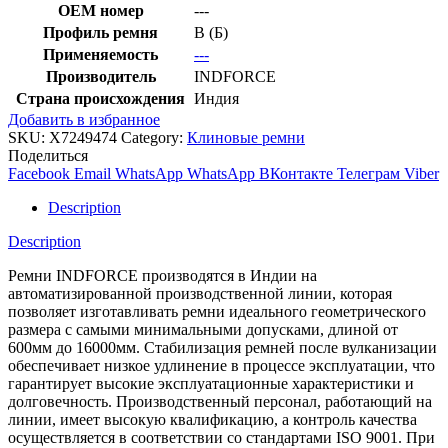
OEM номер
---
Профиль ремня
B (Б)
Применяемость
---
Производитель
INDFORCE
Страна происхождения
Индия
Добавить в избранное
SKU:
X7249474
Category:
Клиновые ремни
Поделиться
Facebook
Email
WhatsApp
WhatsApp
ВКонтакте
Телеграм
Viber
Description
Description
Ремни INDFORCE производятся в Индии на
автоматизированной производственной линии, которая
позволяет изготавливать ремни идеального геометрического
размера с самыми минимальными допусками, длиной от
600мм до 16000мм. Стабилизация ремней после вулканизации
обеспечивает низкое удлинение в процессе эксплуатации, что
гарантирует высокие эксплуатационные характеристики и
долговечность. Производственный персонал, работающий на
линии, имеет высокую квалификацию, а контроль качества
осуществляется в соответствии со стандартами ISO 9001. При