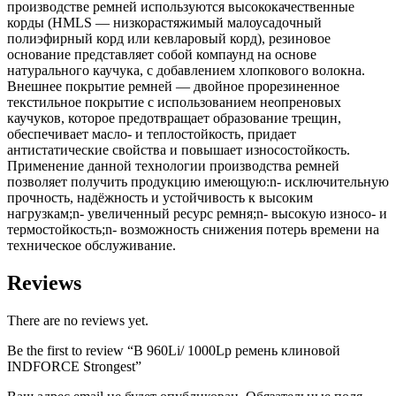
производстве ремней используются высококачественные
корды (HMLS — низкорастяжимый малоусадочный
полиэфирный корд или кевларовый корд), резиновое
основание представляет собой компаунд на основе
натурального каучука, с добавлением хлопкового волокна.
Внешнее покрытие ремней — двойное прорезиненное
текстильное покрытие с использованием неопреновых
каучуков, которое предотвращает образование трещин,
обеспечивает масло- и теплостойкость, придает
антистатические свойства и повышает износостойкость.
Применение данной технологии производства ремней
позволяет получить продукцию имеющую:n- исключительную
прочность, надёжность и устойчивость к высоким
нагрузкам;n- увеличенный ресурс ремня;n- высокую износо- и
термостойкость;n- возможность снижения потерь времени на
техническое обслуживание.
Reviews
There are no reviews yet.
Be the first to review “B 960Li/ 1000Lp ремень клиновой
INDFORCE Strongest”