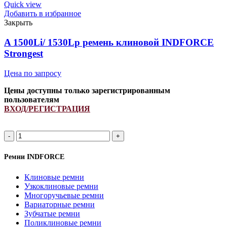
ремень
Quick view
клиновой
Добавить в избранное
INDFORCE
Закрыть
Strongest
quantity
A 1500Li/ 1530Lp ремень клиновой INDFORCE
Strongest
Цена по запросу
Цены доступны только зарегистрированным
пользователям
ВХОД/РЕГИСТРАЦИЯ
A
1500Li/
1530Lp
Ремни INDFORCE
ремень
клиновой
Клиновые ремни
INDFORCE
Узкоклиновые ремни
Strongest
Многоручьевые ремни
quantity
Вариаторные ремни
Зубчатые ремни
Поликлиновые ремни