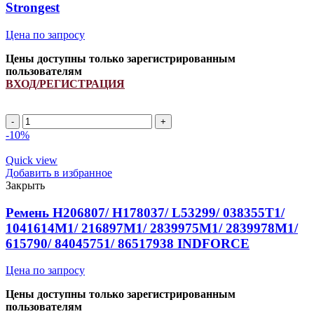
Strongest
Цена по запросу
Цены доступны только зарегистрированным
пользователям
ВХОД/РЕГИСТРАЦИЯ
A
1970Li/
-10%
2000Lp
ремень
Quick view
клиновой
Добавить в избранное
INDFORCE
Закрыть
Strongest
quantity
Ремень H206807/ H178037/ L53299/ 038355T1/
1041614M1/ 216897M1/ 2839975M1/ 2839978M1/
615790/ 84045751/ 86517938 INDFORCE
Цена по запросу
Цены доступны только зарегистрированным
пользователям