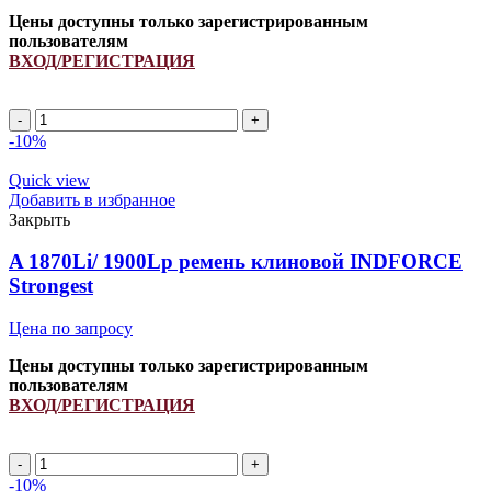
Цены доступны только зарегистрированным
пользователям
ВХОД/РЕГИСТРАЦИЯ
A
1120Li/
-10%
1150Lp
ремень
Quick view
клиновой
Добавить в избранное
INDFORCE
Закрыть
Strongest
quantity
A 1870Li/ 1900Lp ремень клиновой INDFORCE
Strongest
Цена по запросу
Цены доступны только зарегистрированным
пользователям
ВХОД/РЕГИСТРАЦИЯ
A
1870Li/
-10%