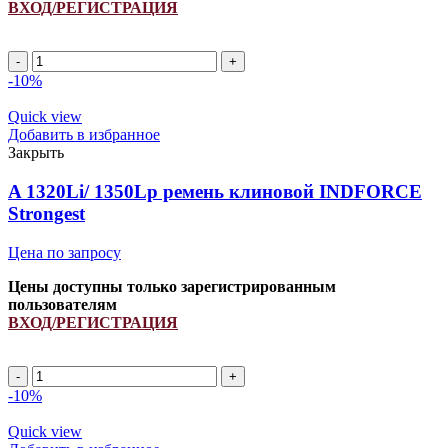
ВХОД/РЕГИСТРАЦИЯ
Ремень
H206807/
-10%
H178037/
L53299/
Quick view
038355T1/
Добавить в избранное
1041614M1/
Закрыть
216897M1/
2839975M1/
A 1320Li/ 1350Lp ремень клиновой INDFORCE
2839978M1/
Strongest
615790/
84045751/
Цена по запросу
86517938
INDFORCE
Цены доступны только зарегистрированным
quantity
пользователям
ВХОД/РЕГИСТРАЦИЯ
A
1320Li/
-10%
1350Lp
ремень
Quick view
клиновой