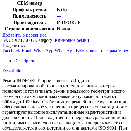
OEM номер
---
Профиль ремня
B (Б)
Применяемость
---
Производитель
INDFORCE
Страна происхождения
Индия
Добавить в избранное
SKU:
X7175005
Category:
Клиновые ремни
Поделиться
Facebook
Email
WhatsApp
WhatsApp
ВКонтакте
Телеграм
Viber
Description
Description
Ремни INDFORCE производятся в Индии на
автоматизированной производственной линии, которая
позволяет изготавливать ремни идеального геометрического
размера с самыми минимальными допусками, длиной от
600мм до 16000мм. Стабилизация ремней после вулканизации
обеспечивает низкое удлинение в процессе эксплуатации, что
гарантирует высокие эксплуатационные характеристики и
долговечность. Производственный персонал, работающий на
линии, имеет высокую квалификацию, а контроль качества
осуществляется в соответствии со стандартами ISO 9001. При