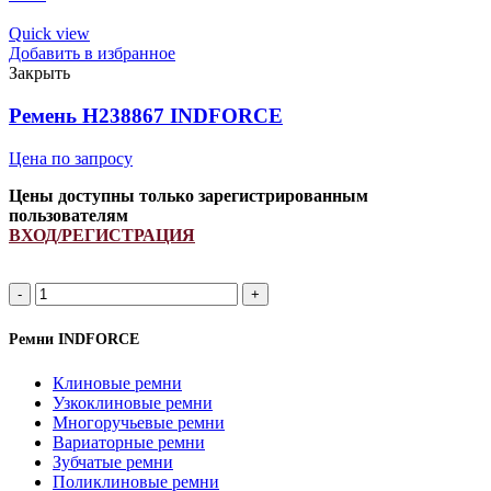
1900Lp
ремень
Quick view
клиновой
Добавить в избранное
INDFORCE
Закрыть
Strongest
quantity
Ремень H238867 INDFORCE
Цена по запросу
Цены доступны только зарегистрированным
пользователям
ВХОД/РЕГИСТРАЦИЯ
Ремень
H238867
INDFORCE
Ремни INDFORCE
quantity
Клиновые ремни
Узкоклиновые ремни
Многоручьевые ремни
Вариаторные ремни
Зубчатые ремни
Поликлиновые ремни