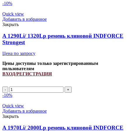
-10%
Quick view
Добавить в избранное
Закрыть
A 1290Li/ 1320Lp ремень клиновой INDFORCE
Strongest
Цена по запросу
Цены доступны только зарегистрированным
пользователям
ВХОД/РЕГИСТРАЦИЯ
A
1290Li/
-10%
1320Lp
ремень
Quick view
клиновой
Добавить в избранное
INDFORCE
Закрыть
Strongest
quantity
A 1970Li/ 2000Lp ремень клиновой INDFORCE