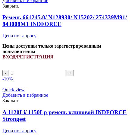
Добавить в избранное
INDFORCE
Закрыть
Strongest
quantity
Ремень 661245.0/ N128930/ N15202/ 274339M91/
843008M1 INDFORCE
Цена по запросу
Цены доступны только зарегистрированным
пользователям
ВХОД/РЕГИСТРАЦИЯ
Ремень
661245.0/
-10%
N128930/
N15202/
Quick view
274339M91/
Добавить в избранное
843008M1
Закрыть
INDFORCE
quantity
A 1120Li/ 1150Lp ремень клиновой INDFORCE
Strongest
Цена по запросу