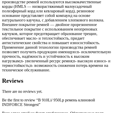
производстве ремней используются высококачественные
корды (HMLS — низкорастяжимый малоусадочный
полиэфирный корд или кевларовый корд), резиновое
основание представляет собой компаунд на основе
натурального каучука, с добавлением хлопкового волокна.
Внешнее покрытие ремней — двойное прорезиненное
текстильное покрытие с использованием неопреновых
каучуков, которое предотвращает образование трещин,
обеспечивает масло- и теплостойкость, придает
антистатические свойства и повышает износостойкость.
Применение данной технологии производства ремней
позволяет получить продукцию имеющую:n- исключительную
прочность, надёжность и устойчивость к высоким
нагрузкам;n- увеличенный ресурс ремня;n- высокую износо- и
термостойкость;n- возможность снижения потерь времени на
техническое обслуживание.
Reviews
There are no reviews yet.
Be the first to review “B 910Li/ 950Lp ремень клиновой
INDFORCE Strongest”