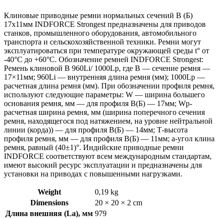
Клиновые приводные ремни нормальных сечений B (Б)
17х11мм INDFORCE Strongest предназначены для приводов
станков, промышленного оборудования, автомобильного
транспорта и сельскохозяйственной техники. Ремни могут
эксплуатироваться при температуре окружающей среды t° от
-40°С до +60°С. Обозначение ремней INDFORCE Strongest:
Ремень клиновой B 960Li/ 1000Lp, где B — сечение ремня —
17×11мм; 960Li — внутренняя длина ремня (мм); 1000Lp —
расчетная длина ремня (мм). При обозначении профиля ремня,
используют следующие параметры: W — ширина большего
основания ремня, мм — для профиля B(Б) — 17мм; Wp-
расчетная ширина ремня, мм (ширина поперечного сечения
ремня, находящегося под натяжением, на уровне нейтральной
линии (корда)) — для профиля B(Б) — 14мм; Т-высота
профиля ремня, мм — для профиля B(Б) — 11мм; a-угол клина
ремня, равный (40±1)°. Индийские приводные ремни
INDFORCE соответствуют всем международным стандартам,
имеют высокий ресурс эксплуатации и предназначены для
установки на приводах с повышенными нагрузками.
Weight
0,19 kg
Dimensions
20 × 20 × 2 cm
Длина внешняя (La), мм
979