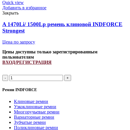
657793.0
Quick view
ремень
Добавить в избранное
клиновой
Закрыть
INDFORCE
Strongest
A 1470Li/ 1500Lp ремень клиновой INDFORCE
quantity
Strongest
Цена по запросу
Цены доступны только зарегистрированным
пользователям
ВХОД/РЕГИСТРАЦИЯ
A
1470Li/
1500Lp
Ремни INDFORCE
ремень
клиновой
Клиновые ремни
INDFORCE
Узкоклиновые ремни
Strongest
Многоручьевые ремни
quantity
Вариаторные ремни
Зубчатые ремни
Поликлиновые ремни