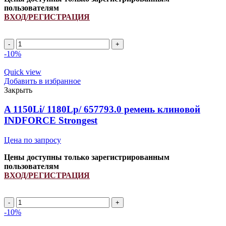
пользователям
ВХОД/РЕГИСТРАЦИЯ
A
2090Li/
-10%
2120Lp
ремень
Quick view
клиновой
Добавить в избранное
INDFORCE
Закрыть
Strongest
quantity
A 1150Li/ 1180Lp/ 657793.0 ремень клиновой
INDFORCE Strongest
Цена по запросу
Цены доступны только зарегистрированным
пользователям
ВХОД/РЕГИСТРАЦИЯ
A
1150Li/
-10%
1180Lp/