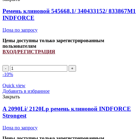
INDFORCE
quantity
Ремень клиновой 545668.1/ 340433152/ 833867M1
INDFORCE
Цена по запросу
Цены доступны только зарегистрированным
пользователям
ВХОД/РЕГИСТРАЦИЯ
Ремень
клиновой
-10%
545668.1/
340433152/
Quick view
833867M1
Добавить в избранное
INDFORCE
Закрыть
quantity
A 2090Li/ 2120Lp ремень клиновой INDFORCE
Strongest
Цена по запросу
Цены доступны только зарегистрированным