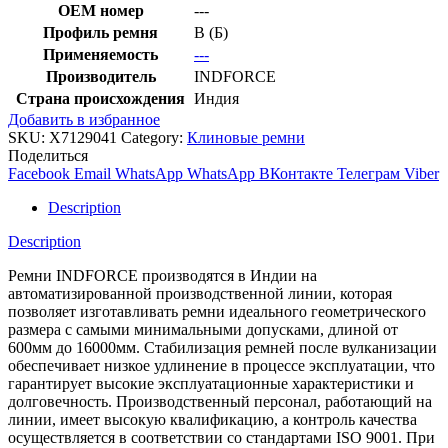
OEM номер
---
Профиль ремня
B (Б)
Применяемость
---
Производитель
INDFORCE
Страна происхождения
Индия
Добавить в избранное
SKU:
X7129041
Category:
Клиновые ремни
Поделиться
Facebook
Email
WhatsApp
WhatsApp
ВКонтакте
Телеграм
Viber
Description
Description
Ремни INDFORCE производятся в Индии на
автоматизированной производственной линии, которая
позволяет изготавливать ремни идеального геометрического
размера с самыми минимальными допусками, длиной от
600мм до 16000мм. Стабилизация ремней после вулканизации
обеспечивает низкое удлинение в процессе эксплуатации, что
гарантирует высокие эксплуатационные характеристики и
долговечность. Производственный персонал, работающий на
линии, имеет высокую квалификацию, а контроль качества
осуществляется в соответствии со стандартами ISO 9001. При