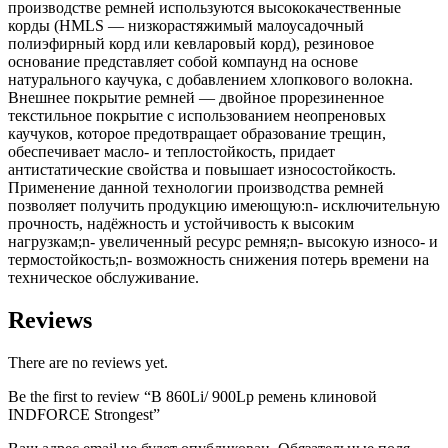
производстве ремней используются высококачественные
корды (HMLS — низкорастяжимый малоусадочный
полиэфирный корд или кевларовый корд), резиновое
основание представляет собой компаунд на основе
натурального каучука, с добавлением хлопкового волокна.
Внешнее покрытие ремней — двойное прорезиненное
текстильное покрытие с использованием неопреновых
каучуков, которое предотвращает образование трещин,
обеспечивает масло- и теплостойкость, придает
антистатические свойства и повышает износостойкость.
Применение данной технологии производства ремней
позволяет получить продукцию имеющую:n- исключительную
прочность, надёжность и устойчивость к высоким
нагрузкам;n- увеличенный ресурс ремня;n- высокую износо- и
термостойкость;n- возможность снижения потерь времени на
техническое обслуживание.
Reviews
There are no reviews yet.
Be the first to review “B 860Li/ 900Lp ремень клиновой
INDFORCE Strongest”