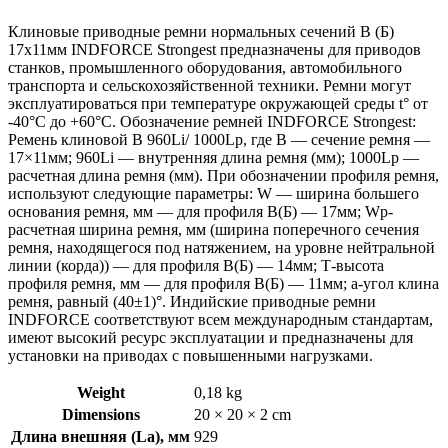
Клиновые приводные ремни нормальных сечений B (Б)
17х11мм INDFORCE Strongest предназначены для приводов
станков, промышленного оборудования, автомобильного
транспорта и сельскохозяйственной техники. Ремни могут
эксплуатироваться при температуре окружающей среды t° от
-40°С до +60°С. Обозначение ремней INDFORCE Strongest:
Ремень клиновой B 960Li/ 1000Lp, где B — сечение ремня —
17×11мм; 960Li — внутренняя длина ремня (мм); 1000Lp —
расчетная длина ремня (мм). При обозначении профиля ремня,
используют следующие параметры: W — ширина большего
основания ремня, мм — для профиля B(Б) — 17мм; Wp-
расчетная ширина ремня, мм (ширина поперечного сечения
ремня, находящегося под натяжением, на уровне нейтральной
линии (корда)) — для профиля B(Б) — 14мм; Т-высота
профиля ремня, мм — для профиля B(Б) — 11мм; a-угол клина
ремня, равный (40±1)°. Индийские приводные ремни
INDFORCE соответствуют всем международным стандартам,
имеют высокий ресурс эксплуатации и предназначены для
установки на приводах с повышенными нагрузками.
Weight
0,18 kg
Dimensions
20 × 20 × 2 cm
Длина внешняя (La), мм
929