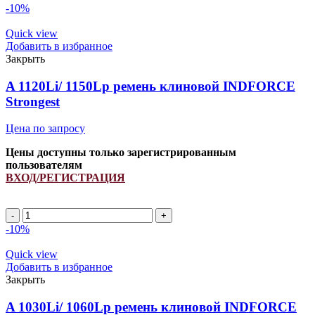
-10%
Quick view
Добавить в избранное
Закрыть
A 1120Li/ 1150Lp ремень клиновой INDFORCE
Strongest
Цена по запросу
Цены доступны только зарегистрированным
пользователям
ВХОД/РЕГИСТРАЦИЯ
A
1120Li/
-10%
1150Lp
ремень
Quick view
клиновой
Добавить в избранное
INDFORCE
Закрыть
Strongest
quantity
A 1030Li/ 1060Lp ремень клиновой INDFORCE