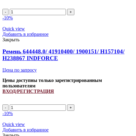
A
1670Li/
-10%
1700Lp
ремень
Quick view
клиновой
Добавить в избранное
INDFORCE
Закрыть
Strongest
quantity
Ремень 644448.0/ 41910400/ 1900151/ H157104/
H238867 INDFORCE
Цена по запросу
Цены доступны только зарегистрированным
пользователям
ВХОД/РЕГИСТРАЦИЯ
Ремень
644448.0/
-10%
41910400/
1900151/
Quick view
H157104/
Добавить в избранное
H238867
Закрыть