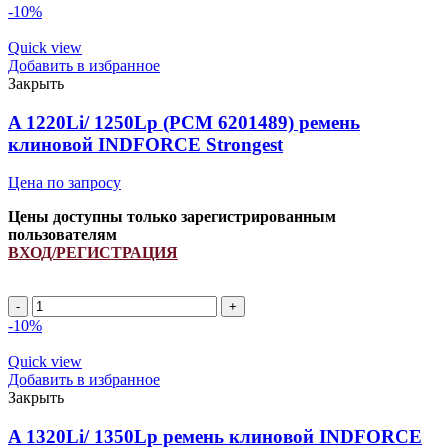
-10%
Quick view
Добавить в избранное
Закрыть
A 1220Li/ 1250Lp (РСМ 6201489) ремень
клиновой INDFORCE Strongest
Цена по запросу
Цены доступны только зарегистрированным
пользователям
ВХОД/РЕГИСТРАЦИЯ
A
1220Li/
-10%
1250Lp
(РСМ
Quick view
6201489)
Добавить в избранное
ремень
Закрыть
клиновой
INDFORCE
A 1320Li/ 1350Lp ремень клиновой INDFORCE
Strongest