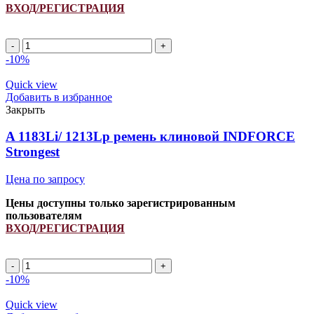
ВХОД/РЕГИСТРАЦИЯ
A
1500Li/
-10%
1530Lp
ремень
Quick view
клиновой
Добавить в избранное
INDFORCE
Закрыть
Strongest
quantity
A 1183Li/ 1213Lp ремень клиновой INDFORCE
Strongest
Цена по запросу
Цены доступны только зарегистрированным
пользователям
ВХОД/РЕГИСТРАЦИЯ
A
1183Li/
-10%
1213Lp
ремень
Quick view