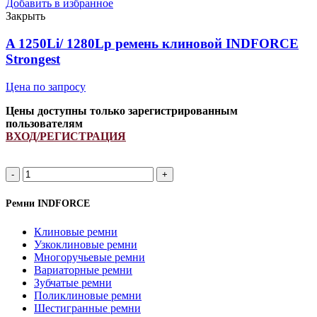
клиновой
Добавить в избранное
INDFORCE
Закрыть
Strongest
quantity
A 1250Li/ 1280Lp ремень клиновой INDFORCE
Strongest
Цена по запросу
Цены доступны только зарегистрированным
пользователям
ВХОД/РЕГИСТРАЦИЯ
A
1250Li/
1280Lp
Ремни INDFORCE
ремень
клиновой
Клиновые ремни
INDFORCE
Узкоклиновые ремни
Strongest
Многоручьевые ремни
quantity
Вариаторные ремни
Зубчатые ремни
Поликлиновые ремни
Шестигранные ремни