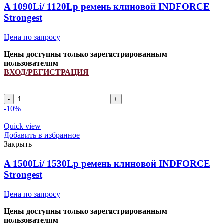
quantity
A 1090Li/ 1120Lp ремень клиновой INDFORCE
Strongest
Цена по запросу
Цены доступны только зарегистрированным
пользователям
ВХОД/РЕГИСТРАЦИЯ
A
1090Li/
-10%
1120Lp
ремень
Quick view
клиновой
Добавить в избранное
INDFORCE
Закрыть
Strongest
quantity
A 1500Li/ 1530Lp ремень клиновой INDFORCE
Strongest
Цена по запросу
Цены доступны только зарегистрированным
пользователям