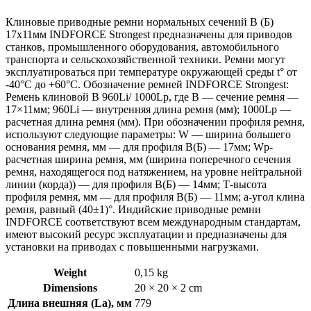
Клиновые приводные ремни нормальных сечений B (Б)
17х11мм INDFORCE Strongest предназначены для приводов
станков, промышленного оборудования, автомобильного
транспорта и сельскохозяйственной техники. Ремни могут
эксплуатироваться при температуре окружающей среды t° от
-40°С до +60°С. Обозначение ремней INDFORCE Strongest:
Ремень клиновой B 960Li/ 1000Lp, где B — сечение ремня —
17×11мм; 960Li — внутренняя длина ремня (мм); 1000Lp —
расчетная длина ремня (мм). При обозначении профиля ремня,
используют следующие параметры: W — ширина большего
основания ремня, мм — для профиля B(Б) — 17мм; Wp-
расчетная ширина ремня, мм (ширина поперечного сечения
ремня, находящегося под натяжением, на уровне нейтральной
линии (корда)) — для профиля B(Б) — 14мм; Т-высота
профиля ремня, мм — для профиля B(Б) — 11мм; a-угол клина
ремня, равный (40±1)°. Индийские приводные ремни
INDFORCE соответствуют всем международным стандартам,
имеют высокий ресурс эксплуатации и предназначены для
установки на приводах с повышенными нагрузками.
Weight
0,15 kg
Dimensions
20 × 20 × 2 cm
Длина внешняя (La), мм
779