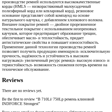
производстве ремней используются высококачественные
корды (HMLS — низкорастяжимый малоусадочный
полиэфирный корд или кевларовый корд), резиновое
основание представляет собой компаунд на основе
натурального каучука, с добавлением хлопкового волокна.
Внешнее покрытие ремней — двойное прорезиненное
текстильное покрытие с использованием неопреновых
каучуков, которое предотвращает образование трещин,
обеспечивает масло- и теплостойкость, придает
антистатические свойства и повышает износостойкость.
Применение данной технологии производства ремней
позволяет получить продукцию имеющую:n- исключительную
прочность, надёжность и устойчивость к высоким
нагрузкам;n- увеличенный ресурс ремня;n- высокую износо- и
термостойкость;n- возможность снижения потерь времени на
техническое обслуживание.
Reviews
There are no reviews yet.
Be the first to review “B 710Li/ 750Lp ремень клиновой
INDFORCE Strongest”