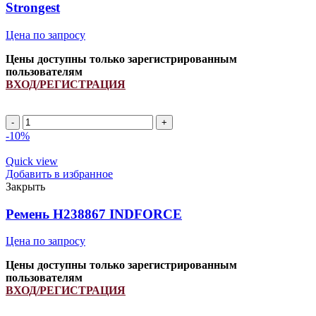
Strongest
quantity
Цена по запросу
Цены доступны только зарегистрированным
пользователям
ВХОД/РЕГИСТРАЦИЯ
A
1320Li/
-10%
1350Lp
ремень
Quick view
клиновой
Добавить в избранное
INDFORCE
Закрыть
Strongest
quantity
Ремень H238867 INDFORCE
Цена по запросу
Цены доступны только зарегистрированным
пользователям
ВХОД/РЕГИСТРАЦИЯ