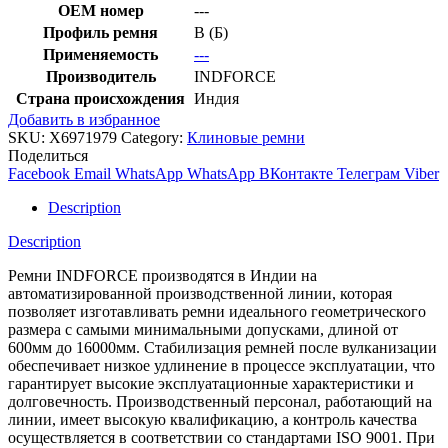
OEM номер
---
Профиль ремня
B (Б)
Применяемость
---
Производитель
INDFORCE
Страна происхождения
Индия
Добавить в избранное
SKU:
X6971979
Category:
Клиновые ремни
Поделиться
Facebook
Email
WhatsApp
WhatsApp
ВКонтакте
Телеграм
Viber
Description
Description
Ремни INDFORCE производятся в Индии на
автоматизированной производственной линии, которая
позволяет изготавливать ремни идеального геометрического
размера с самыми минимальными допусками, длиной от
600мм до 16000мм. Стабилизация ремней после вулканизации
обеспечивает низкое удлинение в процессе эксплуатации, что
гарантирует высокие эксплуатационные характеристики и
долговечность. Производственный персонал, работающий на
линии, имеет высокую квалификацию, а контроль качества
осуществляется в соответствии со стандартами ISO 9001. При