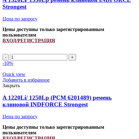
Strongest
Цена по запросу
Цены доступны только зарегистрированным
пользователям
ВХОД/РЕГИСТРАЦИЯ
A
1320Li/
-10%
1350Lp
ремень
Quick view
клиновой
Добавить в избранное
INDFORCE
Закрыть
Strongest
quantity
A 1220Li/ 1250Lp (РСМ 6201489) ремень
клиновой INDFORCE Strongest
Цена по запросу
Цены доступны только зарегистрированным
пользователям
ВХОД/РЕГИСТРАЦИЯ