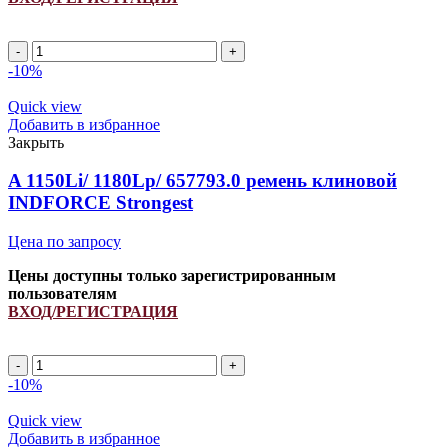
A
1220Li/
-10%
1250Lp
(РСМ
Quick view
6201489)
Добавить в избранное
ремень
Закрыть
клиновой
INDFORCE
A 1150Li/ 1180Lp/ 657793.0 ремень клиновой
Strongest
INDFORCE Strongest
quantity
Цена по запросу
Цены доступны только зарегистрированным
пользователям
ВХОД/РЕГИСТРАЦИЯ
A
1150Li/
-10%
1180Lp/
657793.0
Quick view
ремень
Добавить в избранное