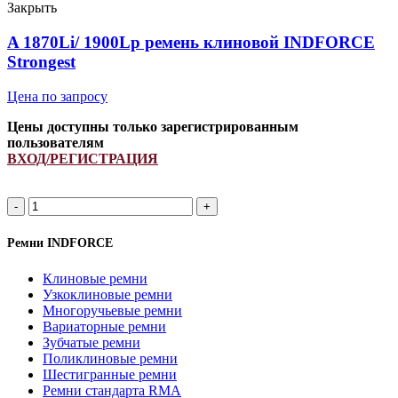
клиновой
Закрыть
INDFORCE
Strongest
A 1870Li/ 1900Lp ремень клиновой INDFORCE
quantity
Strongest
Цена по запросу
Цены доступны только зарегистрированным
пользователям
ВХОД/РЕГИСТРАЦИЯ
A
1870Li/
1900Lp
Ремни INDFORCE
ремень
клиновой
Клиновые ремни
INDFORCE
Узкоклиновые ремни
Strongest
Многоручьевые ремни
quantity
Вариаторные ремни
Зубчатые ремни
Поликлиновые ремни
Шестигранные ремни
Ремни стандарта RMA