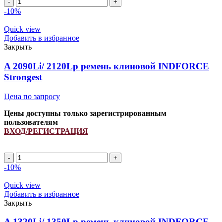
A
1670Li/
-10%
1700Lp
ремень
Quick view
клиновой
Добавить в избранное
INDFORCE
Закрыть
Strongest
quantity
A 2090Li/ 2120Lp ремень клиновой INDFORCE
Strongest
Цена по запросу
Цены доступны только зарегистрированным
пользователям
ВХОД/РЕГИСТРАЦИЯ
A
2090Li/
-10%
2120Lp
ремень
Quick view
клиновой
Добавить в избранное
INDFORCE
Закрыть
Strongest
quantity
A 1320Li/ 1350Lp ремень клиновой INDFORCE