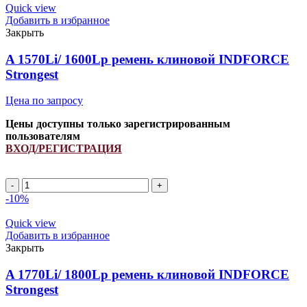
Quick view
Добавить в избранное
Закрыть
A 1570Li/ 1600Lp ремень клиновой INDFORCE
Strongest
Цена по запросу
Цены доступны только зарегистрированным
пользователям
ВХОД/РЕГИСТРАЦИЯ
A
1570Li/
-10%
1600Lp
ремень
Quick view
клиновой
Добавить в избранное
INDFORCE
Закрыть
Strongest
quantity
A 1770Li/ 1800Lp ремень клиновой INDFORCE
Strongest