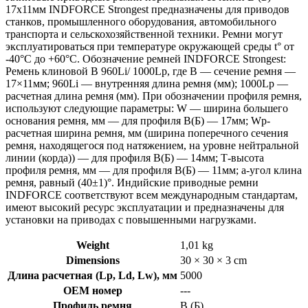
17х11мм INDFORCE Strongest предназначены для приводов
станков, промышленного оборудования, автомобильного
транспорта и сельскохозяйственной техники. Ремни могут
эксплуатироваться при температуре окружающей среды t° от
-40°С до +60°С. Обозначение ремней INDFORCE Strongest:
Ремень клиновой B 960Li/ 1000Lp, где B — сечение ремня —
17×11мм; 960Li — внутренняя длина ремня (мм); 1000Lp —
расчетная длина ремня (мм). При обозначении профиля ремня,
используют следующие параметры: W — ширина большего
основания ремня, мм — для профиля B(Б) — 17мм; Wp-
расчетная ширина ремня, мм (ширина поперечного сечения
ремня, находящегося под натяжением, на уровне нейтральной
линии (корда)) — для профиля B(Б) — 14мм; Т-высота
профиля ремня, мм — для профиля B(Б) — 11мм; a-угол клина
ремня, равный (40±1)°. Индийские приводные ремни
INDFORCE соответствуют всем международным стандартам,
имеют высокий ресурс эксплуатации и предназначены для
установки на приводах с повышенными нагрузками.
Weight
1,01 kg
Dimensions
30 × 30 × 3 cm
Длина расчетная (Lp, Ld, Lw), мм
5000
OEM номер
---
Профиль ремня
B (Б)