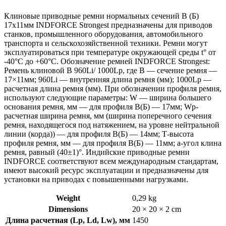
Клиновые приводные ремни нормальных сечений B (Б)
17х11мм INDFORCE Strongest предназначены для приводов
станков, промышленного оборудования, автомобильного
транспорта и сельскохозяйственной техники. Ремни могут
эксплуатироваться при температуре окружающей среды t° от
-40°С до +60°С. Обозначение ремней INDFORCE Strongest:
Ремень клиновой B 960Li/ 1000Lp, где B — сечение ремня —
17×11мм; 960Li — внутренняя длина ремня (мм); 1000Lp —
расчетная длина ремня (мм). При обозначении профиля ремня,
используют следующие параметры: W — ширина большего
основания ремня, мм — для профиля B(Б) — 17мм; Wp-
расчетная ширина ремня, мм (ширина поперечного сечения
ремня, находящегося под натяжением, на уровне нейтральной
линии (корда)) — для профиля B(Б) — 14мм; Т-высота
профиля ремня, мм — для профиля B(Б) — 11мм; a-угол клина
ремня, равный (40±1)°. Индийские приводные ремни
INDFORCE соответствуют всем международным стандартам,
имеют высокий ресурс эксплуатации и предназначены для
установки на приводах с повышенными нагрузками.
Weight
0,29 kg
Dimensions
20 × 20 × 2 cm
Длина расчетная (Lp, Ld, Lw), мм
1450