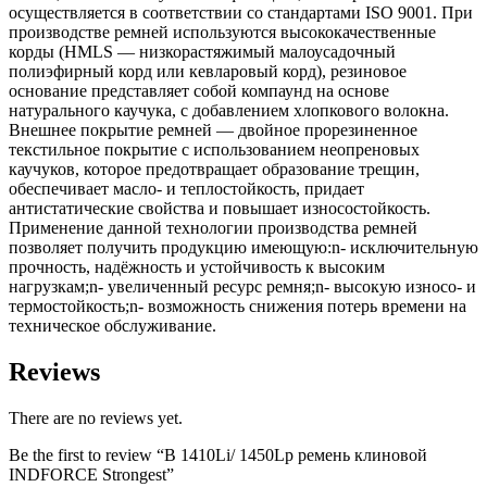
осуществляется в соответствии со стандартами ISO 9001. При
производстве ремней используются высококачественные
корды (HMLS — низкорастяжимый малоусадочный
полиэфирный корд или кевларовый корд), резиновое
основание представляет собой компаунд на основе
натурального каучука, с добавлением хлопкового волокна.
Внешнее покрытие ремней — двойное прорезиненное
текстильное покрытие с использованием неопреновых
каучуков, которое предотвращает образование трещин,
обеспечивает масло- и теплостойкость, придает
антистатические свойства и повышает износостойкость.
Применение данной технологии производства ремней
позволяет получить продукцию имеющую:n- исключительную
прочность, надёжность и устойчивость к высоким
нагрузкам;n- увеличенный ресурс ремня;n- высокую износо- и
термостойкость;n- возможность снижения потерь времени на
техническое обслуживание.
Reviews
There are no reviews yet.
Be the first to review “B 1410Li/ 1450Lp ремень клиновой
INDFORCE Strongest”