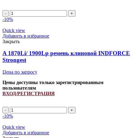
A
1015Li/
-10%
1045Lp
ремень
Quick view
клиновой
Добавить в избранное
INDFORCE
Закрыть
Strongest
quantity
A 1870Li/ 1900Lp ремень клиновой INDFORCE
Strongest
Цена по запросу
Цены доступны только зарегистрированным
пользователям
ВХОД/РЕГИСТРАЦИЯ
A
1870Li/
-10%
1900Lp
ремень
Quick view
клиновой
Добавить в избранное
INDFORCE