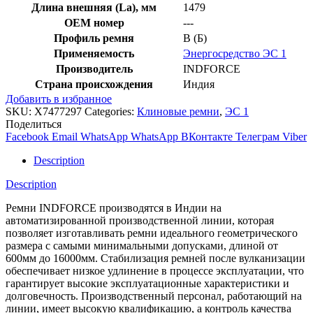
Длина внешняя (La), мм
1479
OEM номер
---
Профиль ремня
B (Б)
Применяемость
Энергосредство ЭС 1
Производитель
INDFORCE
Страна происхождения
Индия
Добавить в избранное
SKU:
X7477297
Categories:
Клиновые ремни
,
ЭС 1
Поделиться
Facebook
Email
WhatsApp
WhatsApp
ВКонтакте
Телеграм
Viber
Description
Description
Ремни INDFORCE производятся в Индии на
автоматизированной производственной линии, которая
позволяет изготавливать ремни идеального геометрического
размера с самыми минимальными допусками, длиной от
600мм до 16000мм. Стабилизация ремней после вулканизации
обеспечивает низкое удлинение в процессе эксплуатации, что
гарантирует высокие эксплуатационные характеристики и
долговечность. Производственный персонал, работающий на
линии, имеет высокую квалификацию, а контроль качества