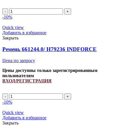
A
1120Li/
-10%
1150Lp
ремень
Quick view
клиновой
Добавить в избранное
INDFORCE
Закрыть
Strongest
quantity
Ремень 661244.0/ H79236 INDFORCE
Цена по запросу
Цены доступны только зарегистрированным
пользователям
ВХОД/РЕГИСТРАЦИЯ
Ремень
661244.0/
-10%
H79236
INDFORCE
Quick view
quantity
Добавить в избранное
Закрыть