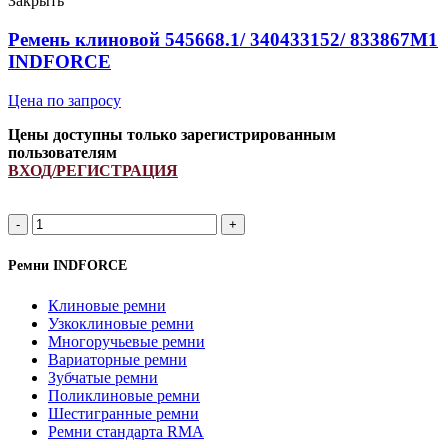
Закрыть
Strongest
quantity
Ремень клиновой 545668.1/ 340433152/ 833867M1
INDFORCE
Цена по запросу
Цены доступны только зарегистрированным
пользователям
ВХОД/РЕГИСТРАЦИЯ
Ремень
клиновой
545668.1/
Ремни INDFORCE
340433152/
833867M1
Клиновые ремни
INDFORCE
Узкоклиновые ремни
quantity
Многоручьевые ремни
Вариаторные ремни
Зубчатые ремни
Поликлиновые ремни
Шестигранные ремни
Ремни стандарта RMA