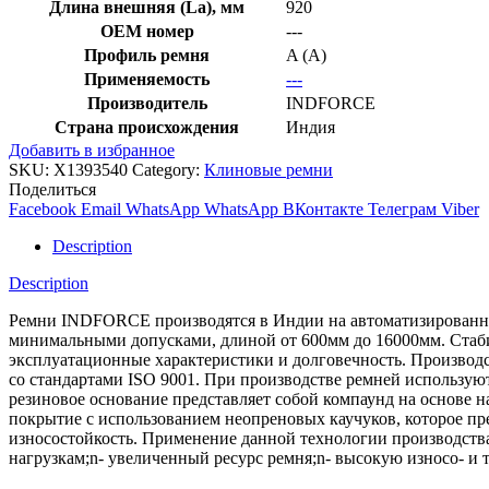
Длина внешняя (La), мм
920
OEM номер
---
Профиль ремня
A (A)
Применяемость
---
Производитель
INDFORCE
Страна происхождения
Индия
Добавить в избранное
SKU:
X1393540
Category:
Клиновые ремни
Поделиться
Facebook
Email
WhatsApp
WhatsApp
ВКонтакте
Телеграм
Viber
Description
Description
Ремни INDFORCE производятся в Индии на автоматизированной
минимальными допусками, длиной от 600мм до 16000мм. Стабил
эксплуатационные характеристики и долговечность. Производс
со стандартами ISO 9001. При производстве ремней использ
резиновое основание представляет собой компаунд на основе 
покрытие с использованием неопреновых каучуков, которое пре
износостойкость. Применение данной технологии производств
нагрузкам;n- увеличенный ресурс ремня;n- высокую износо- и 