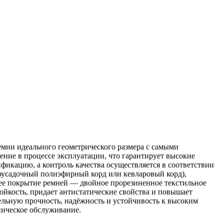
мни идеального геометрического размера с самыми
ние в процессе эксплуатации, что гарантирует высокие
икацию, а контроль качества осуществляется в соответствии
оусадочный полиэфирный корд или кевларовый корд),
нее покрытие ремней — двойное прорезиненное текстильное
ойкость, придает антистатические свойства и повышает
льную прочность, надёжность и устойчивость к высоким
ническое обслуживание.