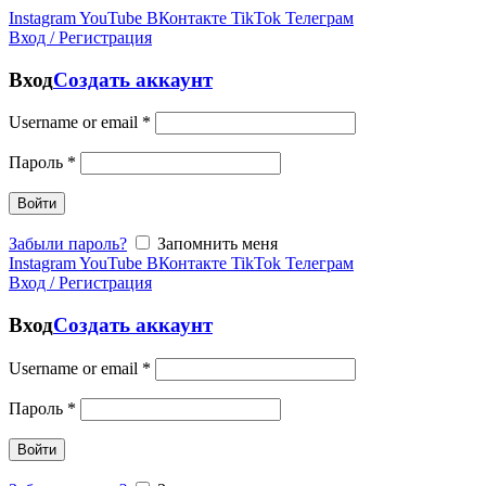
Instagram
YouTube
ВКонтакте
TikTok
Телеграм
Вход / Регистрация
Вход
Создать аккаунт
Username or email
*
Пароль
*
Войти
Забыли пароль?
Запомнить меня
Instagram
YouTube
ВКонтакте
TikTok
Телеграм
Вход / Регистрация
Вход
Создать аккаунт
Username or email
*
Пароль
*
Войти