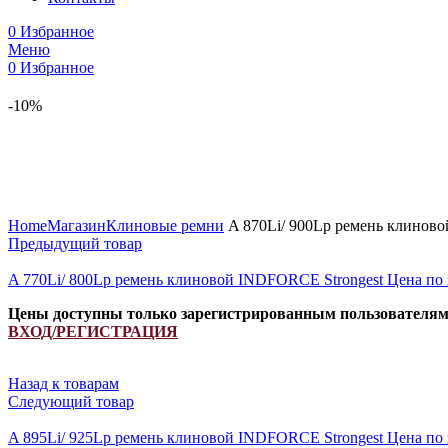
0
Избранное
Меню
0
Избранное
-10%
Увеличить
Home
Магазин
Клиновые ремни
A 870Li/ 900Lp ремень клинов
Предыдущий товар
A 770Li/ 800Lp ремень клиновой INDFORCE Strongest
Цена по 
Цены доступны только зарегистрированным пользователя
ВХОД/РЕГИСТРАЦИЯ
Назад к товарам
Следующий товар
A 895Li/ 925Lp ремень клиновой INDFORCE Strongest
Цена по 