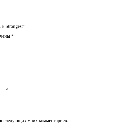
E Strongest”
ечены
*
ля последующих моих комментариев.