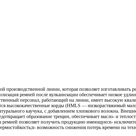
 производственной линии, которая позволяет изготавливать ре
изация ремней после вулканизации обеспечивает низкое удлине
твенный персонал, работающий на линии, имеет высокую квалиф
уются высококачественные корды (HMLS — низкорастяжимый мал
натурального каучука, с добавлением хлопкового волокна. Внеш
дотвращает образование трещин, обеспечивает масло- и теплост
а ремней позволяет получить продукцию имеющую:n- исключите
термостойкость;n- возможность снижения потерь времени на тех