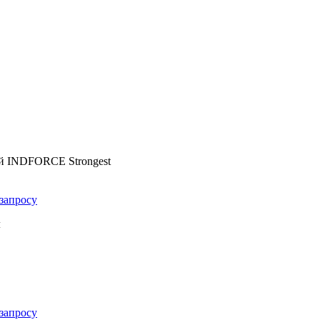
ой INDFORCE Strongest
запросу
м
запросу