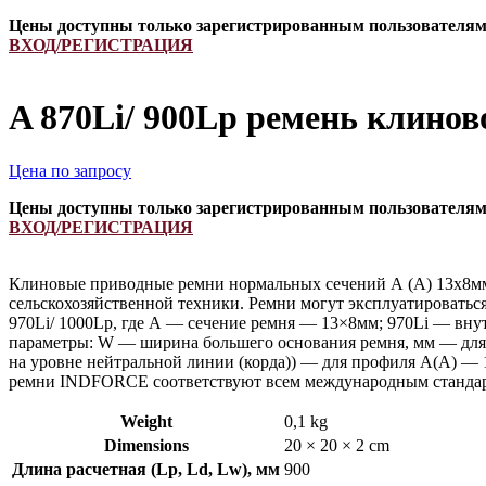
Цены доступны только зарегистрированным пользователя
ВХОД/РЕГИСТРАЦИЯ
A 870Li/ 900Lp ремень клино
Цена по запросу
Цены доступны только зарегистрированным пользователя
ВХОД/РЕГИСТРАЦИЯ
Клиновые приводные ремни нормальных сечений А (А) 13х8мм
сельскохозяйственной техники. Ремни могут эксплуатироватьс
970Li/ 1000Lp, где А — сечение ремня — 13×8мм; 970Li — вну
параметры: W — ширина большего основания ремня, мм — для 
на уровне нейтральной линии (корда)) — для профиля А(А) — 
ремни INDFORCE соответствуют всем международным стандарт
Weight
0,1 kg
Dimensions
20 × 20 × 2 cm
Длина расчетная (Lp, Ld, Lw), мм
900