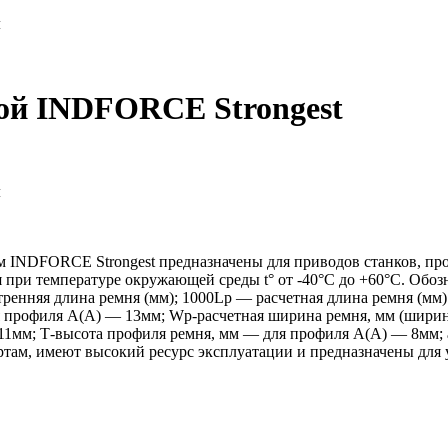
м
вой INDFORCE Strongest
м
 INDFORCE Strongest предназначены для приводов станков, пр
я при температуре окружающей среды t° от -40°С до +60°С. Обо
тренняя длина ремня (мм); 1000Lp — расчетная длина ремня (мм
профиля А(А) — 13мм; Wp-расчетная ширина ремня, мм (ширина
11мм; Т-высота профиля ремня, мм — для профиля А(А) — 8мм; 
ам, имеют высокий ресурс эксплуатации и предназначены для 