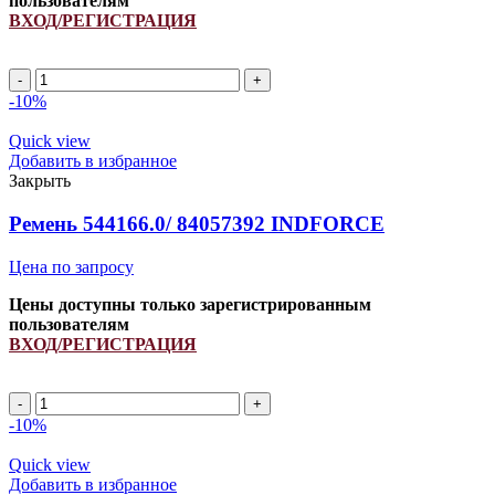
пользователям
ВХОД/РЕГИСТРАЦИЯ
2HB
2595Lp/
-10%
2610La
ремень
Quick view
многоручьевой
Добавить в избранное
INDFORCE
Закрыть
Strongest
quantity
Ремень 544166.0/ 84057392 INDFORCE
Цена по запросу
Цены доступны только зарегистрированным
пользователям
ВХОД/РЕГИСТРАЦИЯ
Ремень
544166.0/
-10%
84057392
INDFORCE
Quick view
quantity
Добавить в избранное