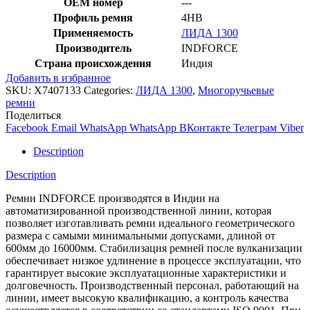
OEM номер
---
Профиль ремня
4HB
Применяемость
ЛИДА 1300
Производитель
INDFORCE
Страна происхождения
Индия
Добавить в избранное
SKU:
X7407133
Categories:
ЛИДА 1300
,
Многоручьевые
ремни
Поделиться
Facebook
Email
WhatsApp
WhatsApp
ВКонтакте
Телеграм
Viber
Description
Description
Ремни INDFORCE производятся в Индии на
автоматизированной производственной линии, которая
позволяет изготавливать ремни идеального геометрического
размера с самыми минимальными допусками, длиной от
600мм до 16000мм. Стабилизация ремней после вулканизации
обеспечивает низкое удлинение в процессе эксплуатации, что
гарантирует высокие эксплуатационные характеристики и
долговечность. Производственный персонал, работающий на
линии, имеет высокую квалификацию, а контроль качества