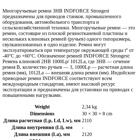
Многоручьевые ремни 3HB INDFORCE Strongest
предназначены для приводов станков, промышленного
оборудования, автомобильного транспорта и
сельскохозяйственной техники. Многоручьевые ремни — это
ремни, состоящие из плоской резинотканевой пластины и
нескольких клиновых ремней (ручьев) одного типоразмера,
свулканизованных в одно изделие. Ремни могут
эксплуатироваться при температуре окружающей среды t° от
-40°С до +60°С. Обозначение ремней INDFORCE Strongest:
Ремень клиновой 2HB 1000Lp/ 1012La, где 3HB — сечение
ремня B, количество ручьев — 3, 1000Lp — расчетная длина
ремня (мм), 1012La — внешняя длина ремня (мм). Индийские
приводные ремни INDFORCE соответствуют всем
международным стандартам, имеют высокий ресурс
эксплуатации и предназначены для установки на приводах с
повышенными нагрузками.
Weight
2,34 kg
Dimensions
30 × 30 × 8 cm
Длина расчетная (Lp, Ld, Lw), мм
2110
Длина внутренняя (Li), мм
-
Длина внешняя (La), мм
2120