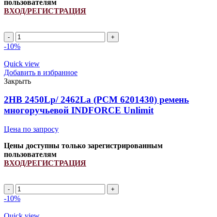
пользователям
ВХОД/РЕГИСТРАЦИЯ
Ремень
629769.1/
-10%
629769.0/
344311117
Quick view
INDFORCE
Добавить в избранное
quantity
Закрыть
2HB 2450Lp/ 2462La (PCM 6201430) ремень
многоручьевой INDFORCE Unlimit
Цена по запросу
Цены доступны только зарегистрированным
пользователям
ВХОД/РЕГИСТРАЦИЯ
2HB
2450Lp/
-10%
2462La
(PCM
Quick view