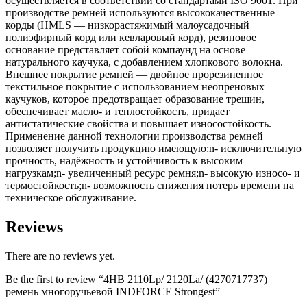
осуществляется в соответствии со стандартами ISO 9001. При
производстве ремней используются высококачественные
корды (HMLS — низкорастяжимый малоусадочный
полиэфирный корд или кевларовый корд), резиновое
основание представляет собой компаунд на основе
натурального каучука, с добавлением хлопкового волокна.
Внешнее покрытие ремней — двойное прорезиненное
текстильное покрытие с использованием неопреновых
каучуков, которое предотвращает образование трещин,
обеспечивает масло- и теплостойкость, придает
антистатические свойства и повышает износостойкость.
Применение данной технологии производства ремней
позволяет получить продукцию имеющую:n- исключительную
прочность, надёжность и устойчивость к высоким
нагрузкам;n- увеличенный ресурс ремня;n- высокую износо- и
термостойкость;n- возможность снижения потерь времени на
техническое обслуживание.
Reviews
There are no reviews yet.
Be the first to review “4HB 2110Lp/ 2120La/ (4270717737)
ремень многоручьевой INDFORCE Strongest”