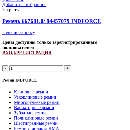
6201430)
Добавить в избранное
ремень
Закрыть
многоручьевой
INDFORCE
Ремень 667681.0/ 84457079 INDFORCE
Unlimit
quantity
Цена по запросу
Цены доступны только зарегистрированным
пользователям
ВХОД/РЕГИСТРАЦИЯ
Ремень
667681.0/
84457079
Ремни INDFORCE
INDFORCE
quantity
Клиновые ремни
Узкоклиновые ремни
Многоручьевые ремни
Вариаторные ремни
Зубчатые ремни
Поликлиновые ремни
Шестигранные ремни
Ремни стандарта RMA