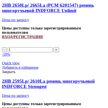
672351.0)
2HB 2650Lp/ 2665La (PCM 6201547) ремень
ремень
многоручьевой INDFORCE Unlimit
многоручьевой
INDFORCE
Цена по запросу
Strongest
quantity
Цены доступны только зарегистрированным
пользователям
ВХОД/РЕГИСТРАЦИЯ
2HB
2650Lp/
-10%
2665La
(PCM
Quick view
6201547)
Добавить в избранное
ремень
Закрыть
многоручьевой
INDFORCE
2HB 2595Lp/ 2610La ремень многоручьевой
Unlimit
INDFORCE Strongest
quantity
Цена по запросу
Цены доступны только зарегистрированным