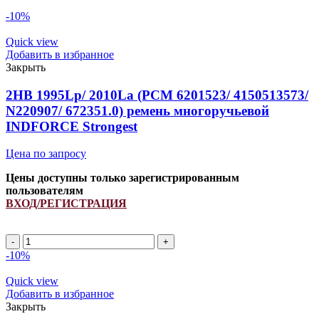
-10%
Quick view
Добавить в избранное
Закрыть
2HB 1995Lp/ 2010La (РСМ 6201523/ 4150513573/
N220907/ 672351.0) ремень многоручьевой
INDFORCE Strongest
Цена по запросу
Цены доступны только зарегистрированным
пользователям
ВХОД/РЕГИСТРАЦИЯ
2HB
1995Lp/
-10%
2010La
(РСМ
Quick view
6201523/
Добавить в избранное
4150513573/
Закрыть
N220907/