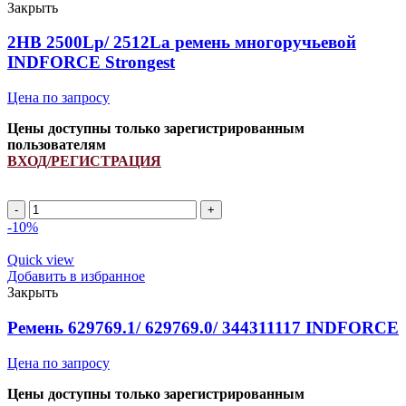
Закрыть
2HB 2500Lp/ 2512La ремень многоручьевой
INDFORCE Strongest
Цена по запросу
Цены доступны только зарегистрированным
пользователям
ВХОД/РЕГИСТРАЦИЯ
2HB
2500Lp/
-10%
2512La
ремень
Quick view
многоручьевой
Добавить в избранное
INDFORCE
Закрыть
Strongest
quantity
Ремень 629769.1/ 629769.0/ 344311117 INDFORCE
Цена по запросу
Цены доступны только зарегистрированным