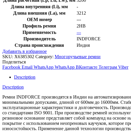
Длина расчетная (Lp, Ld, Lw), мм
3200
Длина внутренняя (Li), мм
-
Длина внешняя (La), мм
3212
OEM номер
---
Профиль ремня
2HB
Применяемость
---
Производитель
INDFORCE
Страна происхождения
Индия
Добавить в избранное
SKU:
X6385302
Category:
Многоручьевые ремни
Поделиться
Facebook
Email
WhatsApp
WhatsApp
ВКонтакте
Телеграм
Viber
Description
Description
Ремни INDFORCE производятся в Индии на автоматизированной
минимальными допусками, длиной от 600мм до 16000мм. Стабил
эксплуатационные характеристики и долговечность. Производс
со стандартами ISO 9001. При производстве ремней использ
резиновое основание представляет собой компаунд на основе 
покрытие с использованием неопреновых каучуков, которое пре
износостойкость. Применение данной технологии производств