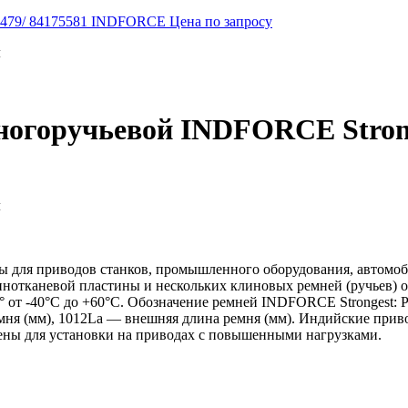
546479/ 84175581 INDFORCE
Цена по запросу
м
ногоручьевой INDFORCE Stron
м
для приводов станков, промышленного оборудования, автомоби
нотканевой пластины и нескольких клиновых ремней (ручьев) о
° от -40°С до +60°С. Обозначение ремней INDFORCE Strongest:
ремня (мм), 1012La — внешняя длина ремня (мм). Индийские п
чены для установки на приводах с повышенными нагрузками.