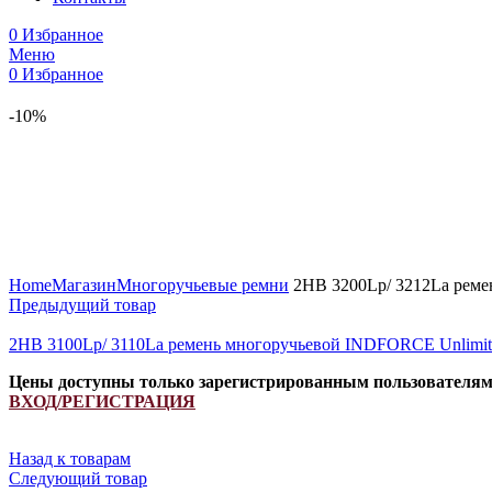
0
Избранное
Меню
0
Избранное
-10%
Увеличить
Home
Магазин
Многоручьевые ремни
2HB 3200Lp/ 3212La реме
Предыдущий товар
2HB 3100Lp/ 3110La ремень многоручьевой INDFORCE Unlimi
Цены доступны только зарегистрированным пользователя
ВХОД/РЕГИСТРАЦИЯ
Назад к товарам
Следующий товар