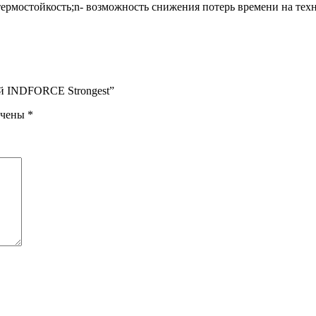
термостойкость;n- возможность снижения потерь времени на тех
вой INDFORCE Strongest”
ечены
*