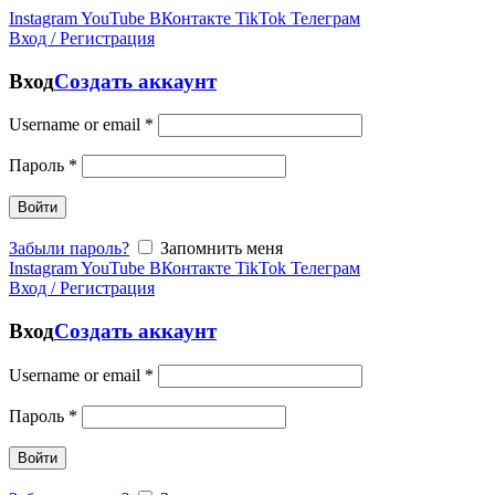
Instagram
YouTube
ВКонтакте
TikTok
Телеграм
Вход / Регистрация
Вход
Создать аккаунт
Username or email
*
Пароль
*
Войти
Забыли пароль?
Запомнить меня
Instagram
YouTube
ВКонтакте
TikTok
Телеграм
Вход / Регистрация
Вход
Создать аккаунт
Username or email
*
Пароль
*
Войти