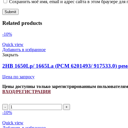
Сохранить моё имя, email и адрес сайта в этом браузере д
Related products
-10%
Quick view
Добавить в избранное
Закрыть
2HB 1650Lp/ 1665La (PCM 6201493/ 917533.0) ре
Цена по запросу
Цены доступны только зарегистрированным пользователя
ВХОД/РЕГИСТРАЦИЯ
2HB
1650Lp/
-10%
1665La
(PCM
Quick view
6201493/
Добавить в избранное