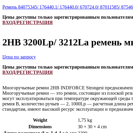
Ремень 84075345/ 176440.1/ 176440.0/ 670724.0/ 87011585/ 87
Цены доступны только зарегистрированным пользователя
ВХОД/РЕГИСТРАЦИЯ
2HB 3200Lp/ 3212La ремень м
Цена по запросу
Цены доступны только зарегистрированным пользователя
ВХОД/РЕГИСТРАЦИЯ
Многоручьевые ремни 2HB INDFORCE Strongest предназначены 
Многоручьевые ремни — это ремни, состоящие из плоской рези
могут эксплуатироваться при температуре окружающей среды t
ремня B, количество ручьев — 2, 1000Lp — расчетная длина 
стандартам, имеют высокий ресурс эксплуатации и предназна
Weight
1,75 kg
Dimensions
30 × 30 × 4 cm