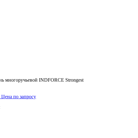
нь многоручьевой INDFORCE Strongest
t
Цена по запросу
м