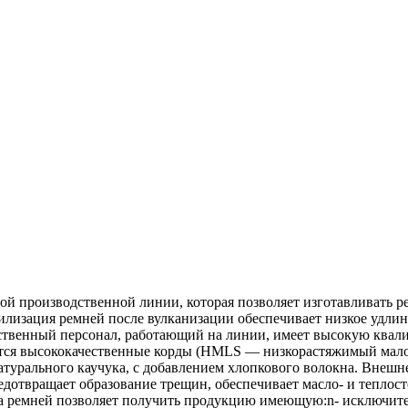
 производственной линии, которая позволяет изготавливать ре
изация ремней после вулканизации обеспечивает низкое удлине
твенный персонал, работающий на линии, имеет высокую квалиф
уются высококачественные корды (HMLS — низкорастяжимый мал
натурального каучука, с добавлением хлопкового волокна. Внеш
дотвращает образование трещин, обеспечивает масло- и теплост
а ремней позволяет получить продукцию имеющую:n- исключите