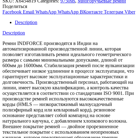
SKU:
X6454819
Categories:
9750sts
,
Многоручьевые ремни
Поделиться
Facebook
Email
WhatsApp
WhatsApp
ВКонтакте
Телеграм
Viber
Description
Description
Ремни INDFORCE производятся в Индии на
автоматизированной производственной линии, которая
позволяет изготавливать ремни идеального геометрического
размера с самыми минимальными допусками, длиной от
600мм до 16000мм. Стабилизация ремней после вулканизации
обеспечивает низкое удлинение в процессе эксплуатации, что
гарантирует высокие эксплуатационные характеристики и
долговечность. Производственный персонал, работающий на
линии, имеет высокую квалификацию, а контроль качества
осуществляется в соответствии со стандартами ISO 9001. При
производстве ремней используются высококачественные
корды (HMLS — низкорастяжимый малоусадочный
полиэфирный корд или кевларовый корд), резиновое
основание представляет собой компаунд на основе
натурального каучука, с добавлением хлопкового волокна.
Внешнее покрытие ремней — двойное прорезиненное
текстильное покрытие с использованием неопреновых
каучуков, которое предотвращает образование трещин,