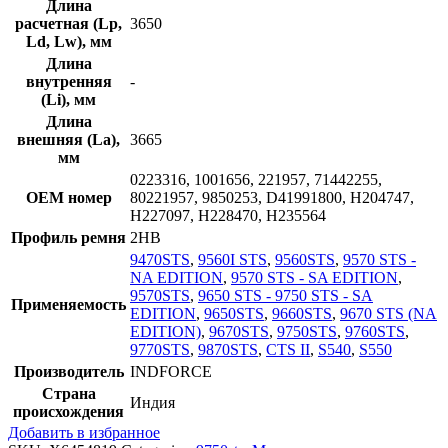
Длина
расчетная (Lp,
3650
Ld, Lw), мм
Длина
внутренняя
-
(Li), мм
Длина
внешняя (La),
3665
мм
0223316, 1001656, 221957, 71442255,
OEM номер
80221957, 9850253, D41991800, H204747,
H227097, H228470, H235564
Профиль ремня
2HB
9470STS
,
9560I STS
,
9560STS
,
9570 STS -
NA EDITION
,
9570 STS - SA EDITION
,
9570STS
,
9650 STS - 9750 STS - SA
Применяемость
EDITION
,
9650STS
,
9660STS
,
9670 STS (NA
EDITION)
,
9670STS
,
9750STS
,
9760STS
,
9770STS
,
9870STS
,
CTS II
,
S540
,
S550
Производитель
INDFORCE
Страна
Индия
происхождения
Добавить в избранное