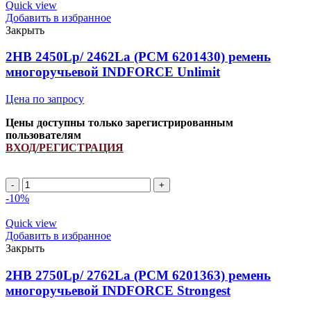
INDFORCE
Quick view
quantity
Добавить в избранное
Закрыть
2HB 2450Lp/ 2462La (PCM 6201430) ремень
многоручьевой INDFORCE Unlimit
Цена по запросу
Цены доступны только зарегистрированным
пользователям
ВХОД/РЕГИСТРАЦИЯ
2HB
2450Lp/
-10%
2462La
(PCM
Quick view
6201430)
Добавить в избранное
ремень
Закрыть
многоручьевой
INDFORCE
2HB 2750Lp/ 2762La (PCM 6201363) ремень
Unlimit
многоручьевой INDFORCE Strongest
quantity