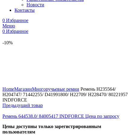
Новости
Контакты
0
Избранное
Меню
0
Избранное
-10%
Увеличить
Home
Магазин
Многоручьевые ремни
Ремень H235564/
H204747/ 71442255/ D41991800/ H22709/ H228470/ 80221957
INDFORCE
Предыдущий товар
Ремень 644538.0/ 84005417 INDFORCE
Цена по запросу
Цены доступны только зарегистрированным
пользователям