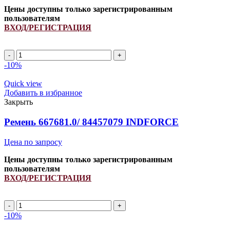
Цены доступны только зарегистрированным
пользователям
ВХОД/РЕГИСТРАЦИЯ
2HB
1900Lp/
-10%
1912La
(661031.3/
Quick view
661031.2/
Добавить в избранное
661031.1)
Закрыть
ремень
многоручьевой
Ремень 667681.0/ 84457079 INDFORCE
INDFORCE
Strongest
Цена по запросу
quantity
Цены доступны только зарегистрированным
пользователям
ВХОД/РЕГИСТРАЦИЯ
Ремень
667681.0/
-10%
84457079