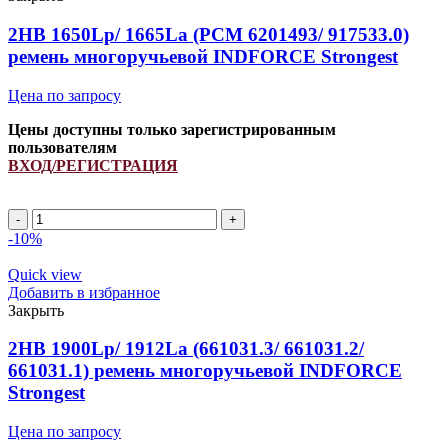
quantity
2HB 1650Lp/ 1665La (PCM 6201493/ 917533.0)
ремень многоручьевой INDFORCE Strongest
Цена по запросу
Цены доступны только зарегистрированным
пользователям
ВХОД/РЕГИСТРАЦИЯ
2HB
1650Lp/
-10%
1665La
(PCM
Quick view
6201493/
Добавить в избранное
917533.0)
Закрыть
ремень
многоручьевой
2HB 1900Lp/ 1912La (661031.3/ 661031.2/
INDFORCE
661031.1) ремень многоручьевой INDFORCE
Strongest
Strongest
quantity
Цена по запросу