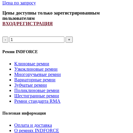
Цена по запросу
Цены доступны только зарегистрированным
пользователям
ВХОД/РЕГИСТРАЦИЯ
2HB
2750Lp/
2762La
Ремни INDFORCE
(PCM
6201363)
Клиновые ремни
ремень
Узкоклиновые ремни
многоручьевой
Многоручьевые ремни
INDFORCE
Вариаторные ремни
Strongest
Зубчатые ремни
quantity
Поликлиновые ремни
Шестигранные ремни
Ремни стандарта RMA
Полезная информация
Оплата и доставка
О ремнях INDFORCE