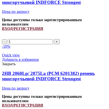
многоручьевой INDFORCE Strongest
Цена по запросу
Цены доступны только зарегистрированным
пользователям
ВХОД/РЕГИСТРАЦИЯ
2HB
2550Lp/
-10%
2562La
(PCM
Quick view
6201426)
Добавить в избранное
ремень
Закрыть
многоручьевой
INDFORCE
2HB 2060Lp/ 2075La (РСМ 6201382) ремень
Strongest
многоручьевой INDFORCE Strongest
quantity
Цена по запросу
Цены доступны только зарегистрированным
пользователям
ВХОД/РЕГИСТРАЦИЯ