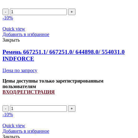
2HB
2060Lp/
-10%
2075La
(РСМ
Quick view
6201382)
Добавить в избранное
ремень
Закрыть
многоручьевой
INDFORCE
Ремень 667251.1/ 667251.0/ 644898.0/ 554031.0
Strongest
INDFORCE
quantity
Цена по запросу
Цены доступны только зарегистрированным
пользователям
ВХОД/РЕГИСТРАЦИЯ
Ремень
667251.1/
-10%
667251.0/
644898.0/
Quick view
554031.0
Добавить в избранное
INDFORCE
Закрыть