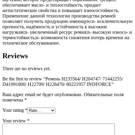
обеспечивает масло- и теплостойкость, придает
антистатические свойства и повышает износостойкость.
Применение данной технологии производства ремней
позволяет получить продукцию имеющую:n- исключительную
прочность, надёжность и устойчивость к высоким
нагрузкам;n- увеличенный ресурс ремня;n- высокую износо- и
термостойкость;n- возможность снижения потерь времени на
техническое обслуживание.
Reviews
There are no reviews yet.
Be the first to review “Ремень H235564/ H204747/ 71442255/
D41991800/ H22709/ H228470/ 80221957 INDFORCE”
Ваш адрес email не будет опубликован.
Обязательные поля
помечены
*
Your rating
*
Your review
*