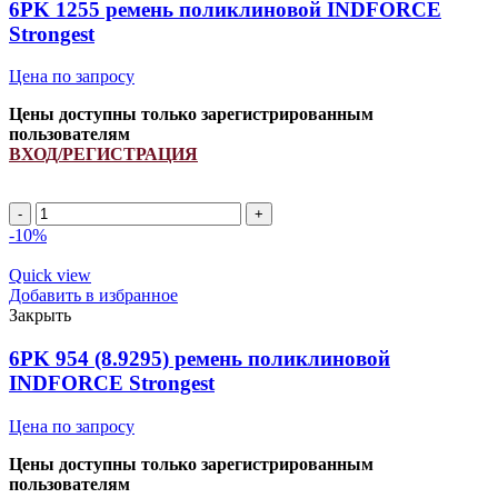
INDFORCE
6PK 1255 ремень поликлиновой INDFORCE
Strongest
Strongest
quantity
Цена по запросу
Цены доступны только зарегистрированным
пользователям
ВХОД/РЕГИСТРАЦИЯ
6PK
1255
-10%
ремень
поликлиновой
Quick view
INDFORCE
Добавить в избранное
Strongest
Закрыть
quantity
6PK 954 (8.9295) ремень поликлиновой
INDFORCE Strongest
Цена по запросу
Цены доступны только зарегистрированным
пользователям