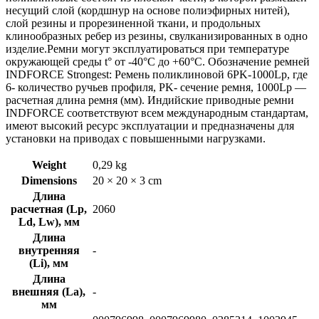
несущий слой (кордшнур на основе полиэфирных нитей),
слой резины и прорезиненной ткани, и продольных
клинообразных ребер из резины, свулканизированных в одно
изделие.Ремни могут эксплуатироваться при температуре
окружающей среды t° от -40°С до +60°С. Обозначение ремней
INDFORCE Strongest: Ремень поликлиновой 6PK-1000Lp, где
6- количество ручьев профиля, PK- сечение ремня, 1000Lp —
расчетная длина ремня (мм). Индийские приводные ремни
INDFORCE соответствуют всем международным стандартам,
имеют высокий ресурс эксплуатации и предназначены для
установки на приводах с повышенными нагрузками.
Weight
0,29 kg
Dimensions
20 × 20 × 3 cm
Длина
расчетная (Lp,
2060
Ld, Lw), мм
Длина
внутренняя
-
(Li), мм
Длина
внешняя (La),
-
мм