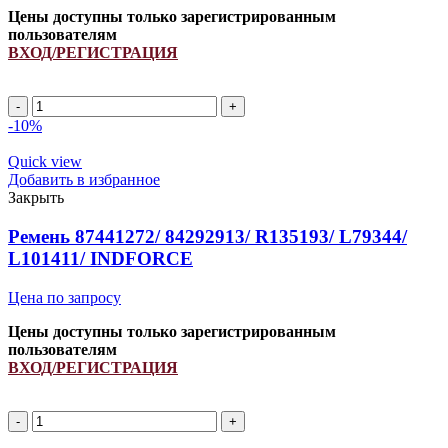
Цены доступны только зарегистрированным
пользователям
ВХОД/РЕГИСТРАЦИЯ
6PK
860
-10%
ремень
поликлиновой
Quick view
INDFORCE
Добавить в избранное
Strongest
Закрыть
quantity
Ремень 87441272/ 84292913/ R135193/ L79344/
L101411/ INDFORCE
Цена по запросу
Цены доступны только зарегистрированным
пользователям
ВХОД/РЕГИСТРАЦИЯ
Ремень
87441272/