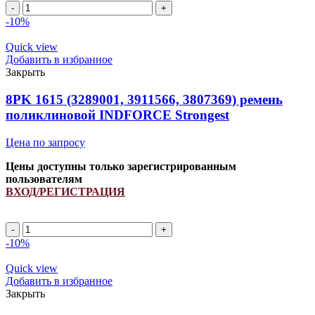
8PK
2420
-10%
ремень
поликлиновой
Quick view
INDFORCE
Добавить в избранное
Strongest
Закрыть
quantity
8PK 1615 (3289001, 3911566, 3807369) ремень
поликлиновой INDFORCE Strongest
Цена по запросу
Цены доступны только зарегистрированным
пользователям
ВХОД/РЕГИСТРАЦИЯ
8PK
1615
-10%
(3289001,
3911566,
Quick view
3807369)
Добавить в избранное
ремень
Закрыть
поликлиновой