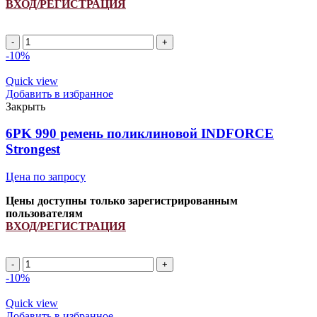
ВХОД/РЕГИСТРАЦИЯ
6PK
954
-10%
(8.9295)
ремень
Quick view
поликлиновой
Добавить в избранное
INDFORCE
Закрыть
Strongest
quantity
6PK 990 ремень поликлиновой INDFORCE
Strongest
Цена по запросу
Цены доступны только зарегистрированным
пользователям
ВХОД/РЕГИСТРАЦИЯ
6PK
990
-10%
ремень
поликлиновой
Quick view
INDFORCE
Добавить в избранное