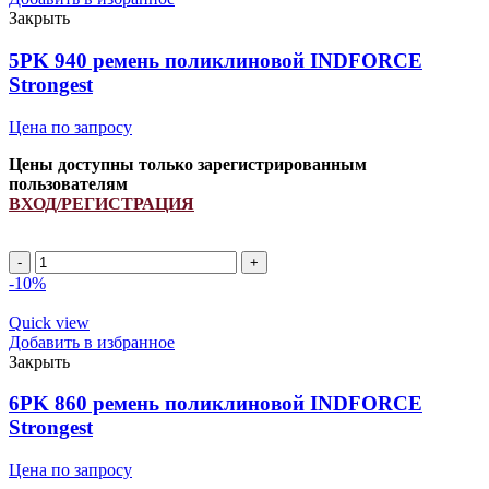
Strongest
Закрыть
quantity
5PK 940 ремень поликлиновой INDFORCE
Strongest
Цена по запросу
Цены доступны только зарегистрированным
пользователям
ВХОД/РЕГИСТРАЦИЯ
5PK
940
-10%
ремень
поликлиновой
Quick view
INDFORCE
Добавить в избранное
Strongest
Закрыть
quantity
6PK 860 ремень поликлиновой INDFORCE
Strongest
Цена по запросу