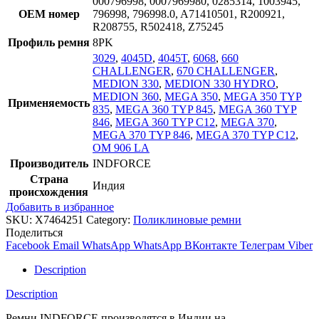
000796998, 0007969980, 0285314, 1003945,
OEM номер
796998, 796998.0, A71410501, R200921,
R208755, R502418, Z75245
Профиль ремня
8PK
3029
,
4045D
,
4045T
,
6068
,
660
CHALLENGER
,
670 CHALLENGER
,
MEDION 330
,
MEDION 330 HYDRO
,
MEDION 360
,
MEGA 350
,
MEGA 350 TYP
Применяемость
835
,
MEGA 360 TYP 845
,
MEGA 360 TYP
846
,
MEGA 360 TYP C12
,
MEGA 370
,
MEGA 370 TYP 846
,
MEGA 370 TYP C12
,
OM 906 LA
Производитель
INDFORCE
Страна
Индия
происхождения
Добавить в избранное
SKU:
X7464251
Category:
Поликлиновые ремни
Поделиться
Facebook
Email
WhatsApp
WhatsApp
ВКонтакте
Телеграм
Viber
Description
Description
Ремни INDFORCE производятся в Индии на