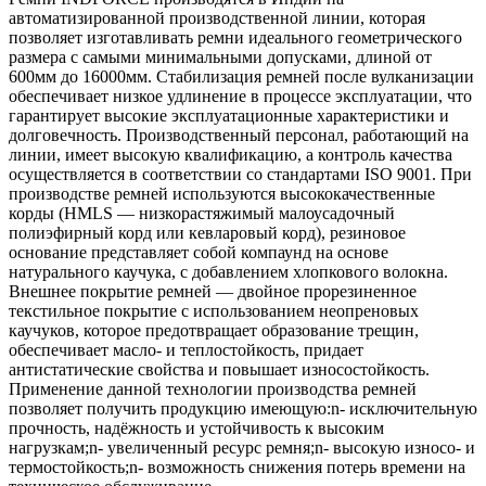
автоматизированной производственной линии, которая
позволяет изготавливать ремни идеального геометрического
размера с самыми минимальными допусками, длиной от
600мм до 16000мм. Стабилизация ремней после вулканизации
обеспечивает низкое удлинение в процессе эксплуатации, что
гарантирует высокие эксплуатационные характеристики и
долговечность. Производственный персонал, работающий на
линии, имеет высокую квалификацию, а контроль качества
осуществляется в соответствии со стандартами ISO 9001. При
производстве ремней используются высококачественные
корды (HMLS — низкорастяжимый малоусадочный
полиэфирный корд или кевларовый корд), резиновое
основание представляет собой компаунд на основе
натурального каучука, с добавлением хлопкового волокна.
Внешнее покрытие ремней — двойное прорезиненное
текстильное покрытие с использованием неопреновых
каучуков, которое предотвращает образование трещин,
обеспечивает масло- и теплостойкость, придает
антистатические свойства и повышает износостойкость.
Применение данной технологии производства ремней
позволяет получить продукцию имеющую:n- исключительную
прочность, надёжность и устойчивость к высоким
нагрузкам;n- увеличенный ресурс ремня;n- высокую износо- и
термостойкость;n- возможность снижения потерь времени на