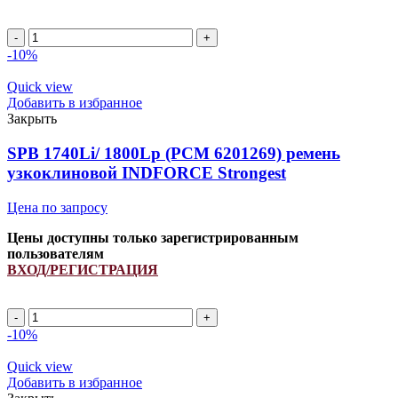
SPB
1540Li/
-10%
1600Lp
(РСМ
Quick view
6201387)
Добавить в избранное
ремень
Закрыть
узкоклиновой
INDFORCE
SPB 1740Li/ 1800Lp (PCM 6201269) ремень
Strongest
узкоклиновой INDFORCE Strongest
quantity
Цена по запросу
Цены доступны только зарегистрированным
пользователям
ВХОД/РЕГИСТРАЦИЯ
SPB
1740Li/
-10%
1800Lp
(PCM
Quick view
6201269)
Добавить в избранное
ремень