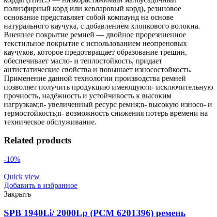
полиэфирный корд или кевларовый корд), резиновое
основание представляет собой компаунд на основе
натурального каучука, с добавлением хлопкового волокна.
Внешнее покрытие ремней — двойное прорезиненное
текстильное покрытие с использованием неопреновых
каучуков, которое предотвращает образование трещин,
обеспечивает масло- и теплостойкость, придает
антистатические свойства и повышает износостойкость.
Применение данной технологии производства ремней
позволяет получить продукцию имеющую:n- исключительную
прочность, надёжность и устойчивость к высоким
нагрузкам;n- увеличенный ресурс ремня;n- высокую износо- и
термостойкость;n- возможность снижения потерь времени на
техническое обслуживание.
Related products
-10%
Quick view
Добавить в избранное
Закрыть
SPB 1940Li/ 2000Lp (PCM 6201396) ремень