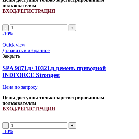
пользователям
ВХОД/РЕГИСТРАЦИЯ
SPA
1730Li/
-10%
1775Lp
ремень
Quick view
узкоклиновой
Добавить в избранное
INDFORCE
Закрыть
Strongest
quantity
SPA 987Lp/ 1032Lp ремень приводной
INDFORCE Strongest
Цена по запросу
Цены доступны только зарегистрированным
пользователям
ВХОД/РЕГИСТРАЦИЯ
SPA
987Lp/
-10%
1032Lp