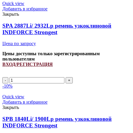
ремень
Quick view
приводной
Добавить в избранное
INDFORCE
Закрыть
Strongest
quantity
SPA 2887Li/ 2932Lp ремень узкоклиновой
INDFORCE Strongest
Цена по запросу
Цены доступны только зарегистрированным
пользователям
ВХОД/РЕГИСТРАЦИЯ
SPA
2887Li/
-10%
2932Lp
ремень
Quick view
узкоклиновой
Добавить в избранное
INDFORCE
Закрыть
Strongest
quantity
SPB 1840Li/ 1900Lp ремень узкоклиновой
INDFORCE Strongest