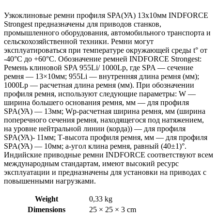
Узкоклиновые ремни профиля SPA(УА) 13х10мм INDFORCE
Strongest предназначены для приводов станков,
промышленного оборудования, автомобильного транспорта и
сельскохозяйственной техники. Ремни могут
эксплуатироваться при температуре окружающей среды t° от
-40°С до +60°С. Обозначение ремней INDFORCE Strongest:
Ремень клиновой SPA 955Li/ 1000Lp, где SPA — сечение
ремня — 13×10мм; 955Li — внутренняя длина ремня (мм);
1000Lp — расчетная длина ремня (мм). При обозначении
профиля ремня, используют следующие параметры: W —
ширина большего основания ремня, мм — для профиля
SPA(УА) — 13мм; Wp-расчетная ширина ремня, мм (ширина
поперечного сечения ремня, находящегося под натяжением,
на уровне нейтральной линии (корда)) — для профиля
SPA(УА)- 11мм; Т-высота профиля ремня, мм — для профиля
SPA(УА) — 10мм; a-угол клина ремня, равный (40±1)°.
Индийские приводные ремни INDFORCE соответствуют всем
международным стандартам, имеют высокий ресурс
эксплуатации и предназначены для установки на приводах с
повышенными нагрузками.
Weight
0,33 kg
Dimensions
25 × 25 × 3 cm