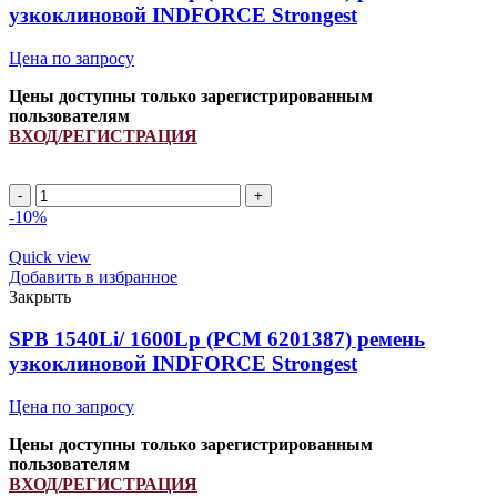
узкоклиновой INDFORCE Strongest
Цена по запросу
Цены доступны только зарегистрированным
пользователям
ВХОД/РЕГИСТРАЦИЯ
SPB
1940Li/
-10%
2000Lp
(PCM
Quick view
6201396)
Добавить в избранное
ремень
Закрыть
узкоклиновой
INDFORCE
SPB 1540Li/ 1600Lp (РСМ 6201387) ремень
Strongest
узкоклиновой INDFORCE Strongest
quantity
Цена по запросу
Цены доступны только зарегистрированным
пользователям
ВХОД/РЕГИСТРАЦИЯ