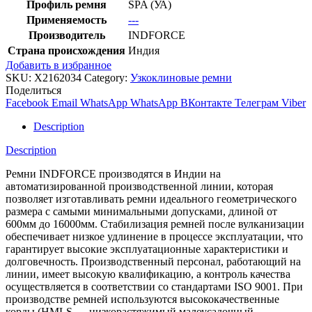
Профиль ремня
SPA (УА)
Применяемость
---
Производитель
INDFORCE
Страна происхождения
Индия
Добавить в избранное
SKU:
X2162034
Category:
Узкоклиновые ремни
Поделиться
Facebook
Email
WhatsApp
WhatsApp
ВКонтакте
Телеграм
Viber
Description
Description
Ремни INDFORCE производятся в Индии на
автоматизированной производственной линии, которая
позволяет изготавливать ремни идеального геометрического
размера с самыми минимальными допусками, длиной от
600мм до 16000мм. Стабилизация ремней после вулканизации
обеспечивает низкое удлинение в процессе эксплуатации, что
гарантирует высокие эксплуатационные характеристики и
долговечность. Производственный персонал, работающий на
линии, имеет высокую квалификацию, а контроль качества
осуществляется в соответствии со стандартами ISO 9001. При
производстве ремней используются высококачественные
корды (HMLS — низкорастяжимый малоусадочный