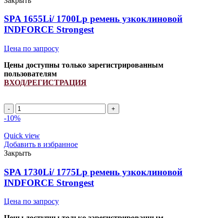
Закрыть
узкоклиновой
INDFORCE
SPA 1655Li/ 1700Lp ремень узкоклиновой
Strongest
INDFORCE Strongest
quantity
Цена по запросу
Цены доступны только зарегистрированным
пользователям
ВХОД/РЕГИСТРАЦИЯ
SPA
1655Li/
-10%
1700Lp
ремень
Quick view
узкоклиновой
Добавить в избранное
INDFORCE
Закрыть
Strongest
quantity
SPA 1730Li/ 1775Lp ремень узкоклиновой
INDFORCE Strongest
Цена по запросу
Цены доступны только зарегистрированным