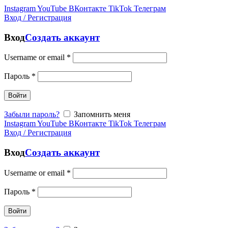
Instagram
YouTube
ВКонтакте
TikTok
Телеграм
Вход / Регистрация
Вход
Создать аккаунт
Username or email
*
Пароль
*
Войти
Забыли пароль?
Запомнить меня
Instagram
YouTube
ВКонтакте
TikTok
Телеграм
Вход / Регистрация
Вход
Создать аккаунт
Username or email
*
Пароль
*
Войти